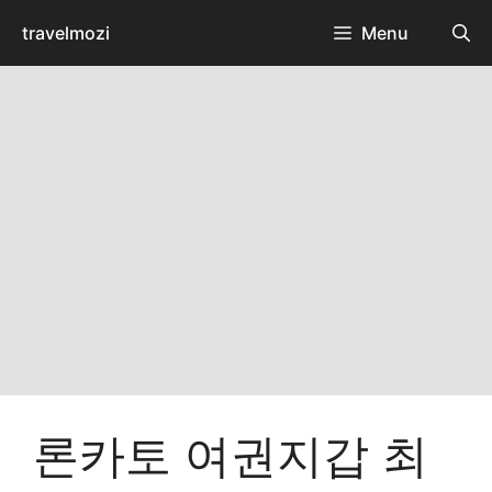
Skip
travelmozi
Menu
to
content
론카토 여권지갑 최