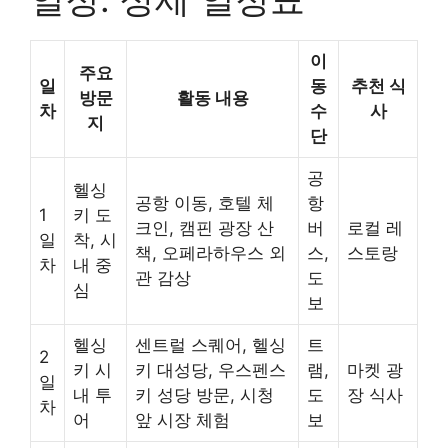
이
주요
일
동
추천 식
방문
활동 내용
차
수
사
지
단
공
헬싱
공항 이동, 호텔 체
항
1
키 도
크인, 캠핀 광장 산
버
로컬 레
일
착, 시
책, 오페라하우스 외
스,
스토랑
차
내 중
관 감상
도
심
보
헬싱
센트럴 스퀘어, 헬싱
트
2
키 시
키 대성당, 우스펜스
램,
마켓 광
일
내 투
키 성당 방문, 시청
도
장 식사
차
어
앞 시장 체험
보