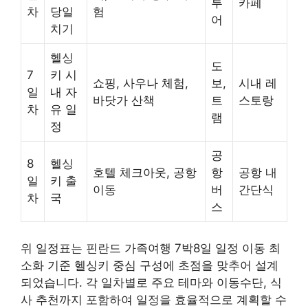
투
카페
차
당일
험
어
치기
헬싱
도
7
키 시
쇼핑, 사우나 체험,
보,
시내 레
일
내 자
바닷가 산책
트
스토랑
차
유 일
램
정
공
8
헬싱
호텔 체크아웃, 공항
항
공항 내
일
키 출
이동
버
간단식
차
국
스
위 일정표는 핀란드 가족여행 7박8일 일정 이동 최
소화 기준 헬싱키 중심 구성에 초점을 맞추어 설계
되었습니다. 각 일차별로 주요 테마와 이동수단, 식
사 추천까지 포함하여 일정을 효율적으로 계획할 수