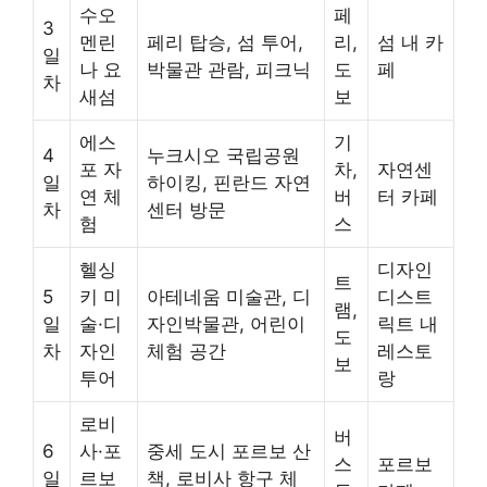
수오
페
3
멘린
페리 탑승, 섬 투어,
리,
섬 내 카
일
나 요
박물관 관람, 피크닉
도
페
차
새섬
보
에스
기
4
누크시오 국립공원
포 자
차,
자연센
일
하이킹, 핀란드 자연
연 체
버
터 카페
차
센터 방문
험
스
헬싱
디자인
트
5
키 미
아테네움 미술관, 디
디스트
램,
일
술·디
자인박물관, 어린이
릭트 내
도
차
자인
체험 공간
레스토
보
투어
랑
로비
버
6
사·포
중세 도시 포르보 산
스
포르보
일
르보
책, 로비사 항구 체