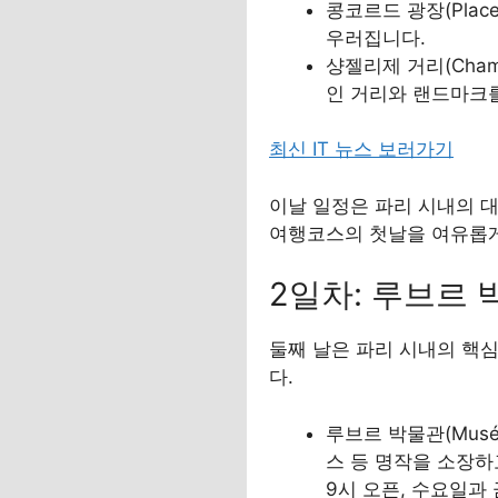
콩코르드 광장(Place
우러집니다.
샹젤리제 거리(Champ
인 거리와 랜드마크를
최신 IT 뉴스 보러가기
이날 일정은 파리 시내의 대
여행코스의 첫날을 여유롭게
2일차: 루브르 
둘째 날은 파리 시내의 핵
다.
루브르 박물관(Musé
스 등 명작을 소장하
9시 오픈, 수요일과