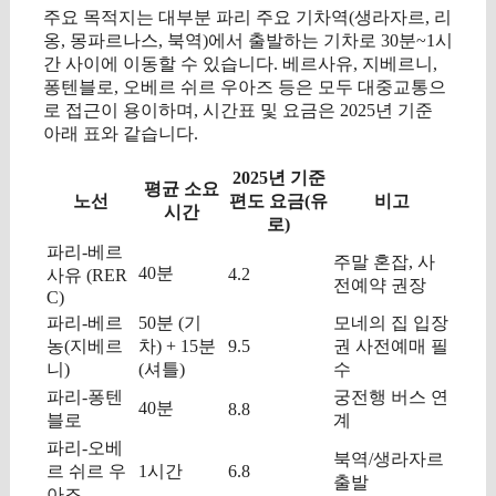
주요 목적지는 대부분 파리 주요 기차역(생라자르, 리
옹, 몽파르나스, 북역)에서 출발하는 기차로 30분~1시
간 사이에 이동할 수 있습니다. 베르사유, 지베르니,
퐁텐블로, 오베르 쉬르 우아즈 등은 모두 대중교통으
로 접근이 용이하며, 시간표 및 요금은 2025년 기준
아래 표와 같습니다.
2025년 기준
평균 소요
노선
편도 요금(유
비고
시간
로)
파리-베르
주말 혼잡, 사
40분
4.2
사유 (RER
전예약 권장
C)
파리-베르
50분 (기
모네의 집 입장
농(지베르
차) + 15분
9.5
권 사전예매 필
니)
(셔틀)
수
파리-퐁텐
궁전행 버스 연
40분
8.8
블로
계
파리-오베
북역/생라자르
르 쉬르 우
1시간
6.8
출발
아즈