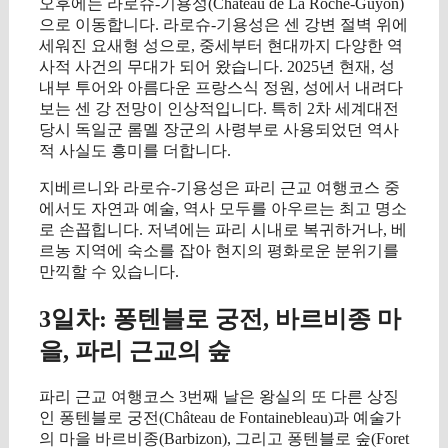
오후에는 라로슈-기용성(Château de La Roche-Guyon)
으로 이동합니다. 라로슈-기용성은 센 강변 절벽 위에
세워진 요새형 성으로, 중세부터 현대까지 다양한 역
사적 사건의 무대가 되어 왔습니다. 2025년 현재, 성
내부 투어와 아름다운 프랑스식 정원, 성에서 내려다
보는 센 강 전망이 인상적입니다. 특히 2차 세계대전
당시 독일군 롬멜 장군의 사령부로 사용되었던 역사
적 사실도 흥미를 더합니다.
지베르니와 라로슈-기용성은 파리 근교 여행코스 중
에서도 자연과 예술, 역사 모두를 아우르는 최고 명소
로 손꼽힙니다. 저녁에는 파리 시내로 복귀하거나, 베
르농 지역에 숙소를 잡아 현지의 평화로운 분위기를
만끽할 수 있습니다.
3일차: 퐁텐블로 궁전, 바르비종 마
을, 파리 근교의 숲
파리 근교 여행코스 3번째 날은 왕실의 또 다른 상징
인 퐁텐블로 궁전(Château de Fontainebleau)과 예술가
의 마을 바르비종(Barbizon), 그리고 퐁텐블로 숲(Foret