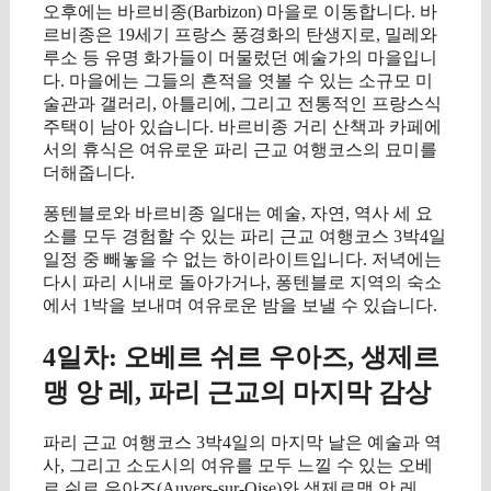
오후에는 바르비종(Barbizon) 마을로 이동합니다. 바
르비종은 19세기 프랑스 풍경화의 탄생지로, 밀레와
루소 등 유명 화가들이 머물렀던 예술가의 마을입니
다. 마을에는 그들의 흔적을 엿볼 수 있는 소규모 미
술관과 갤러리, 아틀리에, 그리고 전통적인 프랑스식
주택이 남아 있습니다. 바르비종 거리 산책과 카페에
서의 휴식은 여유로운 파리 근교 여행코스의 묘미를
더해줍니다.
퐁텐블로와 바르비종 일대는 예술, 자연, 역사 세 요
소를 모두 경험할 수 있는 파리 근교 여행코스 3박4일
일정 중 빼놓을 수 없는 하이라이트입니다. 저녁에는
다시 파리 시내로 돌아가거나, 퐁텐블로 지역의 숙소
에서 1박을 보내며 여유로운 밤을 보낼 수 있습니다.
4일차: 오베르 쉬르 우아즈, 생제르
맹 앙 레, 파리 근교의 마지막 감상
파리 근교 여행코스 3박4일의 마지막 날은 예술과 역
사, 그리고 소도시의 여유를 모두 느낄 수 있는 오베
르 쉬르 우아즈(Auvers-sur-Oise)와 생제르맹 앙 레