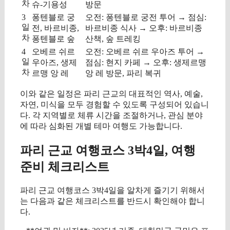
차
슈-기용성
방문
3
퐁텐블로 궁
오전: 퐁텐블로 궁전 투어 → 점심:
일
전, 바르비종,
바르비종 식사 → 오후: 바르비종
차
퐁텐블로 숲
산책, 숲 트레킹
4
오베르 쉬르
오전: 오베르 쉬르 우아즈 투어 →
일
우아즈, 생제
점심: 현지 카페 → 오후: 생제르맹
차
르맹 앙 레
앙 레 방문, 파리 복귀
이와 같은 일정은 파리 근교의 대표적인 역사, 예술,
자연, 미식을 모두 경험할 수 있도록 구성되어 있습니
다. 각 지역별로 체류 시간을 조절하거나, 관심 분야
에 따라 심화된 개별 테마 여행도 가능합니다.
파리 근교 여행코스 3박4일, 여행
준비 체크리스트
파리 근교 여행코스 3박4일을 알차게 즐기기 위해서
는 다음과 같은 체크리스트를 반드시 확인해야 합니
다.