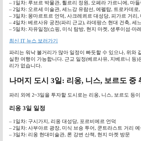
– 1일차: 루브르 박물관, 튈르리 정원, 오페라 가르니에, 마
– 2일차: 오르세 미술관, 세느강 유람선, 에펠탑, 트로카데로
– 3일차: 몽마르트르 언덕, 사크레쾨르 대성당, 피가르 거리
– 4일차: 베르사유 궁전(파리 근교), 라데팡스 현대 건축, 
– 5일차: 자유일정(쇼핑, 미식 탐방, 현지 마켓, 생루이섬·마
최신 IT 뉴스 보러가기
파리는 워낙 볼거리가 많아 일정이 빠듯할 수 있으나, 위와 
실한 여행이 가능합니다. 근교 일정(베르사유, 지베르니 등)
리가 없습니다.
나머지 도시 3일: 리옹, 니스, 보르도 중
파리 외에 2~3일을 투자할 도시로는 리옹, 니스, 보르도 등
리옹 3일 일정
– 1일차: 구시가지, 리옹 대성당, 포르비에르 언덕
– 2일차: 사부아르 광장, 미식 브숑 투어, 쿤트라스트 거리 
– 3일차: 리옹 현대미술관, 론 강변 산책, 현지 마켓 방문