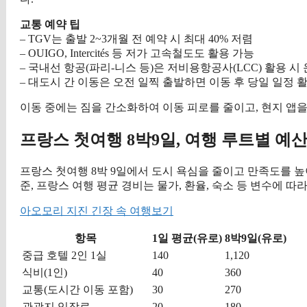
교통 예약 팁
– TGV는 출발 2~3개월 전 예약 시 최대 40% 저렴
– OUIGO, Intercités 등 저가 고속철도도 활용 가능
– 국내선 항공(파리-니스 등)은 저비용항공사(LCC) 활용 시
– 대도시 간 이동은 오전 일찍 출발하면 이동 후 당일 일정 
이동 중에는 짐을 간소화하여 이동 피로를 줄이고, 현지 앱을
프랑스 첫여행 8박9일, 여행 루트별 예
프랑스 첫여행 8박 9일에서 도시 욕심을 줄이고 만족도를 높
준, 프랑스 여행 평균 경비는 물가, 환율, 숙소 등 변수에 따
아오모리 지진 긴장 속 여행보기
항목
1일 평균(유로)
8박9일(유로)
중급 호텔 2인 1실
140
1,120
식비(1인)
40
360
교통(도시간 이동 포함)
30
270
관광지 입장료
20
180