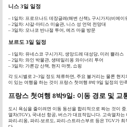
니스 3일 일정
– 1일차: 프로므나드 데장글레(해변 산책), 구시가지(비에이
– 2일차: 샤갈·마티스 미술관, 니스 성 언덕 전망대
– 3일차: 모나코 반나절 투어, 에즈 마을 방문
보르도 3일 일정
– 1일차: 유네스코 구시가지, 생앙드레 대성당, 미러 쁠라스
– 2일차: 와인 박물관, 생테밀리옹 와이너리 투어
– 3일차: 가론강 산책, 현지 마켓, 쇼핑
각 도시별로 2~3일 정도 체류하면, 주요 볼거리는 물론 현
이 있는 여행을 하는 것이 프랑스 첫여행 8박 9일 일정의 
프랑스 첫여행 8박9일: 이동 경로 및 교
도시 욕심을 줄이려면 이동 동선을 합리적으로 짜는 것이 중요합
열차(TGV), 국내선 항공, 버스가 대표적입니다. 고속열차
파리-리옹, 파리-보르도, 파리-스트라스부르 등은 TGV가 
다.