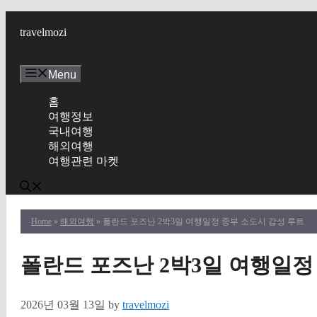
Skip
to
travelmozi
content
Menu
홈
여행정보
국내여행
해외여행
여행관련 마켓
Home
»
해외여행
» 폴란드 포즈난 2박3일 여행일정 중부 소도시 감성 루트
폴란드 포즈난 2박3일 여행일정
2026년 03월 13일
by
travelmozi