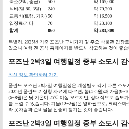
숙소(2박, 중급)
500
약 165,000
식비(일 80, 3일)
240
약 79,200
교통비(트램, 기차)
50
약 16,500
입장료/기타
70
약 23,100
합계
860
약 283,800
특별히, 2025년 기준 포즈난 구시가지 및 주요 박물관 입장료
있으니 여행 전 공식 홈페이지를 반드시 참고하는 것이 좋습
포즈난 2박3일 여행일정 중부 소도시 감
최신 정보 확인하러 가기
폴란드 포즈난 2박3일 여행일정은 계절별로 각기 다른 소도
2025년 폴란드 기상청 자료에 따르면, 봄(4~5월)과 가을(9
(6~8월)은 낮 기온이 25℃ 이상 오르지만, 상대적으로 습
를 느낄 수 있습니다. 겨울(12~2월)은 영하권으로, 크리스
라 옷차림과 준비물을 신중히 챙기는 것이 좋습니다.
포즈난 2박3일 여행일정 중부 소도시 감