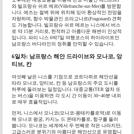
와 빌프랑슈 쉬르 메르(Villefranche-sur-Mer)를 방문합
니다. 에즈는 절벽 위에 위치해 있어 환상적인 전망을
자랑하며, 향수 박물관인 프라고나르(Fragonard) 견학
도 가능합니다. 빌프랑슈 쉬르 메르는 니스에서 버스
로 약 15분 거리로, 한적하고 아름다운 해변이 인상적
입니다. 파리 니스 6박7일 여행코스의 하이라이트인
남프랑스 바다라인의 정취를 만끽할 수 있습니다.
6일차: 남프랑스 해안 드라이브와 모나코, 앙
티브, 칸
여섯째 날은 니스를 기점으로 코트다쥐르 해안선을
따라 모나코, 앙티브, 칸 등 남프랑스의 주요 도시를
하루에 둘러보는 일정입니다. 대중교통(TER 열차 또
는 버스)을 이용하면 각 도시 간 이동이 30~40분 내외
로 매우 효율적입니다.
먼저, 니스에서 모나코(모나코-몽테카를로역)로 이동
해 모나코 왕궁, 카지노 드 몬테카를로, 항구를 둘러
봅니다. 모나코는 세계에서 두 번째로 작은 나라지만,
고급스러운 분위기와 아름다운 해안선으로 유명합니