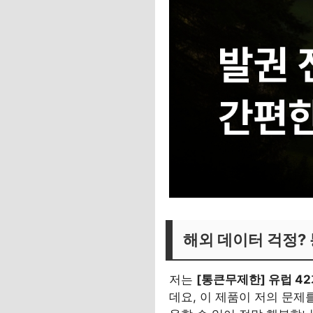
해외 데이터 걱정? 
저는
[통큰무제한] 유럽 42
데요, 이 제품이 저의 문제