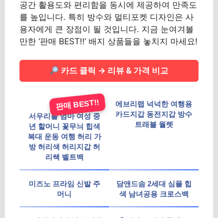
공간 활용도와 편리함을 동시에 제공하여 만족도
를 높입니다. 특히 방수와 멀티포켓 디자인은 사
용자에게 큰 장점이 될 것입니다. 지금 눈여겨볼
만한 ‘판매 BEST!!’ 배지 상품들을 놓치지 마세요!
카드 클릭 → 리뷰 & 가격 비교
판매 BEST!!
에브리랩 넉넉한 여행용
카드지갑 동전지갑 방수
서우리몰 엄마 여성 중
트래블 월렛
년 할머니 꽃무늬 힙색
복대 운동 여행 허리 가
방 허리색 허리지갑 허
리쌕 벨트백
미즈노 프라임 신발 주
담앤드솜 2세대 심플 힙
머니
색 남녀공용 크로스백