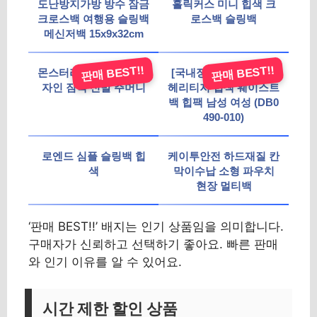
도난방지가방 방수 잠금
홀릭커스 미니 힙색 크
크로스백 여행용 슬링백
로스백 슬링백
메신저백 15x9x32cm
판매 BEST!!
판매 BEST!!
몬스터리퍼블릭 로고 디
[국내정식제품] 나이키
자인 짐색 신발 주머니
헤리티지 힙색 웨이스트
백 힙팩 남성 여성 (DB0
490-010)
로엔드 심플 슬링백 힙
케이투안전 하드재질 칸
색
막이수납 소형 파우치
현장 멀티백
‘판매 BEST!!’ 배지는 인기 상품임을 의미합니다.
구매자가 신뢰하고 선택하기 좋아요. 빠른 판매
와 인기 이유를 알 수 있어요.
시간 제한 할인 상품