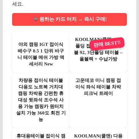
세요.
원하는 카드 터치 → 즉시 구매!
KOOLMAN(쿨맨) 3단
판매 BEST!!
야외 캠핑 IGT 접이식
폴딩 접이식 캠핑 테이
배수구 0.5 1 단위 바구
블 92, 3단폴딩 테이블 –
니 테이블 메쉬 가방 액
올블랙 + 수납가방
세서리 New
차량용 접이식 테이블
고운데코 미니 캠핑 접
다용도 노트북 거치대
이식 좌식 테이블 차박
캠핑 차박용 간편한 휴
피크닉 트레이
대성 뒷좌석 조수석 사
용 가능 캠핑카 원터치
설치 가능 360도 회전 기
능
휴대용테이블 접이식 캠
KOOLMAN(쿨맨) 다용