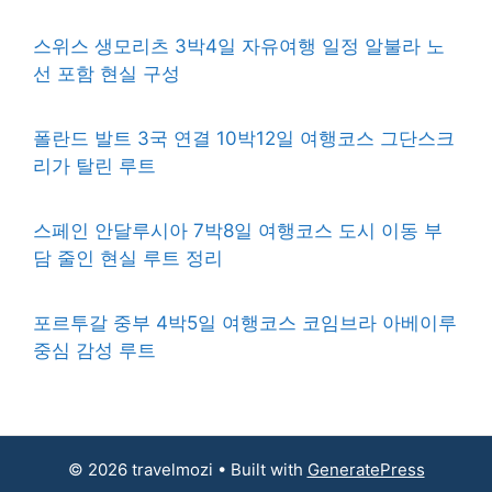
스위스 생모리츠 3박4일 자유여행 일정 알불라 노
선 포함 현실 구성
폴란드 발트 3국 연결 10박12일 여행코스 그단스크
리가 탈린 루트
스페인 안달루시아 7박8일 여행코스 도시 이동 부
담 줄인 현실 루트 정리
포르투갈 중부 4박5일 여행코스 코임브라 아베이루
중심 감성 루트
© 2026 travelmozi
• Built with
GeneratePress