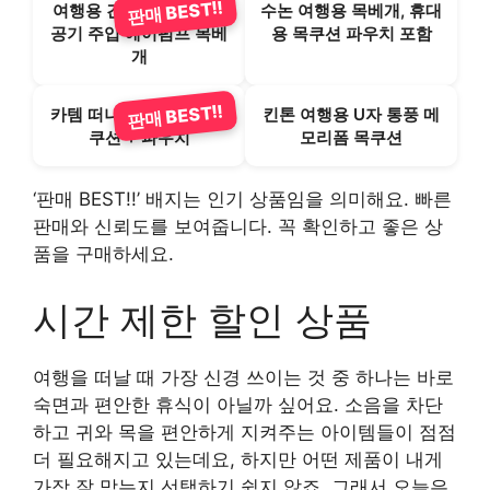
판매 BEST!!
여행용 간편 휴대용 U자
수논 여행용 목베개, 휴대
공기 주입 에어펌프 목베
용 목쿠션 파우치 포함
개
판매 BEST!!
카템 떠나요 메모리폼 목
킨톤 여행용 U자 통풍 메
쿠션 + 파우치
모리폼 목쿠션
‘판매 BEST!!’ 배지는 인기 상품임을 의미해요. 빠른
판매와 신뢰도를 보여줍니다. 꼭 확인하고 좋은 상
품을 구매하세요.
시간 제한 할인 상품
여행을 떠날 때 가장 신경 쓰이는 것 중 하나는 바로
숙면과 편안한 휴식이 아닐까 싶어요. 소음을 차단
하고 귀와 목을 편안하게 지켜주는 아이템들이 점점
더 필요해지고 있는데요, 하지만 어떤 제품이 내게
가장 잘 맞는지 선택하기 쉽지 않죠. 그래서 오늘은