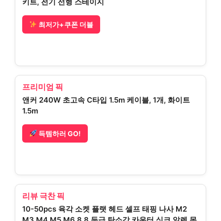
키트, 전기 선형 스테이지
최저가+쿠폰 더블
프리미엄 픽
앤커 240W 초고속 C타입 1.5m 케이블, 1개, 화이트
1.5m
득템하러 GO!
리뷰 극찬 픽
10-50pcs 육각 소켓 플랫 헤드 셀프 태핑 나사 M2
M3 M4 M5 M6 8.8 등급 탄소강 카운터 싱크 알렌 목