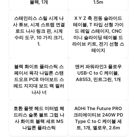
블랙, 1개
1.5m
스테인리스 스틸 시계 나
X Y Z 축 전동 슬라이드
사 튜브, 시계 스트랩 연결
테이블, T 타입 선형 가이
로드 나사 링크 핀, 시계
드 레일 스테이지, CNC
수리 도구, 10 가지 크기,
미니 슬라이딩 테이블 드
1.
라이브 키트, 전기 선형 스
테이지
블랙 화이트 플라스틱 스
앤커 파워라인3 플로우
페이서 육각 나일론 스탠
USB-C to C 케이블,
드오프 PCB 마더보드 스
A8553, 민트그린, 1개
레드 지지대 보드 랙 필러
나사 너
호환 플랫 헤드 미터법 헤
AOHi The Future PRO
드리스 슬롯 볼트 그럽 나
크리에이티브 240W PD
사 화이트 블랙 세트 M5
Type C to C 케이블 세
나일론 플라스틱
트, 1개, 옐로우, 2.6m