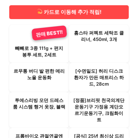
카드로 이동해 추가 적립!
판매 BEST!!
판매 BEST!!
홈스타 퍼펙트 세탁조 클
리너, 450ml, 3개
빼빼로 3종 111g + 편지
봉투 세트, 2세트
르무통 버디 발 편한 메리
[수면밀도] 허리 디스크
노울 운동화
환자가 만든 매트리스 하
드, 28cm
투에스리빙 모던 드레스
[정품]브리핏 천국의계단
룸 시스템 행거 옷장, 블랙
운동기구 가정용 계단오
르기운동기구, 크림화이
트
프롬바이오 관절연골엔
[공식] 25년 최신상 드리