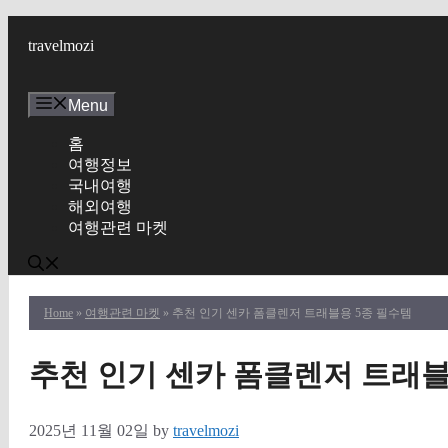
Skip
to
travelmozi
content
Menu
홈
여행정보
국내여행
해외여행
여행관련 마켓
Home
»
여행관련 마켓
» 추천 인기 센카 폼클렌저 트래블용 5종 필수템
추천 인기 센카 폼클렌저 트래블
2025년 11월 02일
by
travelmozi