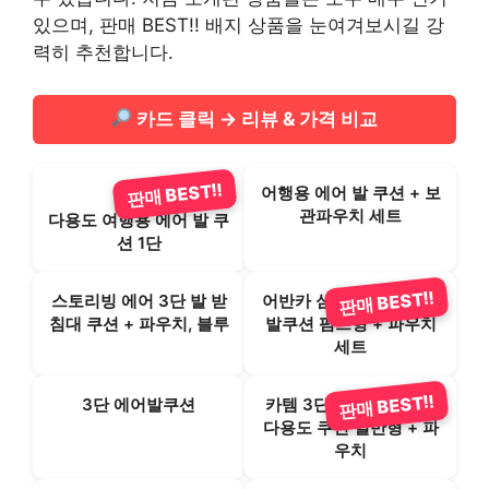
있으며, 판매 BEST!! 배지 상품을 눈여겨보시길 강
력히 추천합니다.
카드 클릭 → 리뷰 & 가격 비교
판매 BEST!!
어행용 에어 발 쿠션 + 보
관파우치 세트
다용도 여행용 에어 발 쿠
션 1단
판매 BEST!!
스토리빙 에어 3단 발 받
어반카 심플 다용도 에어
침대 쿠션 + 파우치, 블루
발쿠션 펌프형 + 파우치
세트
판매 BEST!!
3단 에어발쿠션
카템 3단 조절 에어블럭
다용도 쿠션 일반형 + 파
우치