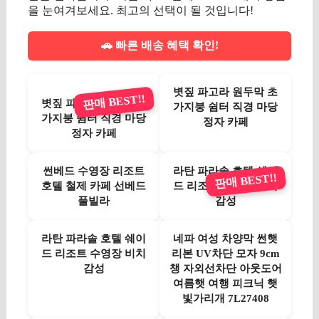
을 눈여겨보세요. 최고의 선택이 될 것입니다!
🚗 빠른 배송 혜택 확인!
볏짚 파고라 원두막 초
판매 BEST!!
볏짚 파고라 원두막 초
가지붕 쉼터 직경 마당
가지붕 쉼터 직경 마당
정자 카페
정자 카페
썬베드 수영장 리조트
라탄 파라솔 호텔 쉐이
판매 BEST!!
호텔 철제 카페 선베드
드 리조트 수영장 비치
풀빌라
감성
라탄 파라솔 호텔 쉐이
네파 여성 차양막 썬햇
드 리조트 수영장 비치
리본 UV차단 모자 9cm
감성
챙 자외선차단 아웃도어
여름햇 여행 피크닉 햇
빛가리개 7L27408