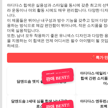
아디다스 힙색은 실용성과 스타일을 동시에 갖춘 최고의 선택
라 운동이나 야외 활동 시에도 매우 편리합니다. 다양한 디
니다.
이 제품들은 뛰어난 내구성과 방수 기능을 갖추고 있어 다양
용하는 방식으로 체감 편안함이 뛰어나며, 작은 소지품을 정
더욱 실용적입니다.
또한, 남녀 모두 착용하기 좋은 유니섹스 디자인과 다양한 
을 지원하는 이 힙색은 언제 어디서든 필수 아이템이 될 것입니다
하세요.
특가 만
판매 BEST!!
아디다스 데일리
판매 BEST!!
힙색 간편 소지품 
담앤드솜 엣지 슬링백 남녀공용
더
담앤드솜 2세대 심플 힙색 남녀공용 크
아디다스 엔듀런
판매 BEST!!
로스백
트백 