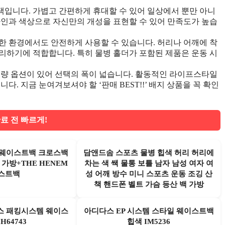
입니다. 가볍고 간편하게 휴대할 수 있어 일상에서 뿐만 아니
자인과 색상으로 자신만의 개성을 표현할 수 있어 만족도가 높습
한 환경에서도 안전하게 사용할 수 있습니다. 허리나 어깨에 착
리하기에 적합합니다. 특히 물병 홀더가 포함된 제품은 운동 시
용량 옵션이 있어 선택의 폭이 넓습니다. 활동적인 라이프스타일
. 지금 눈여겨보셔야 할 ‘판매 BEST!!’ 배지 상품을 꼭 확인
료 전 빠르게!
 웨이스트백 크로스백
담앤드솜 스포츠 물병 힙색 허리 허리에
가방+THE HENEM
차는 색 쌕 물통 보틀 남자 남성 여자 여
스트백
성 어깨 방수 미니 스포츠 운동 조깅 산
책 핸드폰 벨트 가슴 등산 백 가방
스 패킹시스템 웨이스
아디다스 EP 시스템 스타일 웨이스트백
H64743
힙색 IM5236