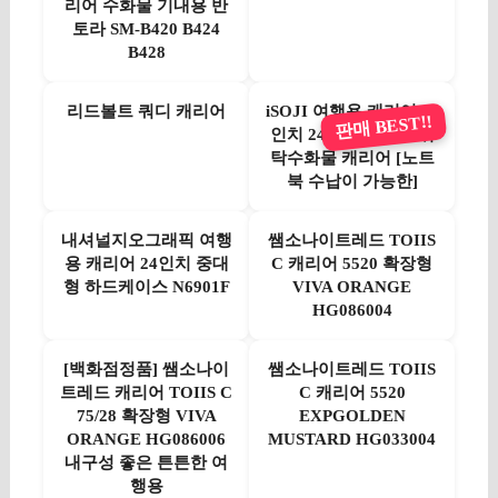
리어 수화물 기내용 반
토라 SM-B420 B424
B428
리드볼트 쿼디 캐리어
iSOJI 여행용 캐리어 20
판매 BEST!!
인치 24인치 프론트 위
탁수화물 캐리어 [노트
북 수납이 가능한]
내셔널지오그래픽 여행
쌤소나이트레드 TOIIS
용 캐리어 24인치 중대
C 캐리어 5520 확장형
형 하드케이스 N6901F
VIVA ORANGE
HG086004
[백화점정품] 쌤소나이
쌤소나이트레드 TOIIS
트레드 캐리어 TOIIS C
C 캐리어 5520
75/28 확장형 VIVA
EXPGOLDEN
ORANGE HG086006
MUSTARD HG033004
내구성 좋은 튼튼한 여
행용