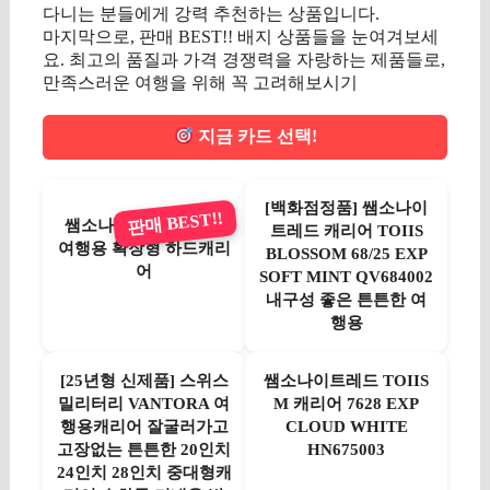
다니는 분들에게 강력 추천하는 상품입니다.
마지막으로, 판매 BEST!! 배지 상품들을 눈여겨보세
요. 최고의 품질과 가격 경쟁력을 자랑하는 제품들로,
만족스러운 여행을 위해 꼭 고려해보시기
지금 카드 선택!
[백화점정품] 쌤소나이
판매 BEST!!
쌤소나이트 ENWRAP
트레드 캐리어 TOIIS
여행용 확장형 하드캐리
BLOSSOM 68/25 EXP
어
SOFT MINT QV684002
내구성 좋은 튼튼한 여
행용
[25년형 신제품] 스위스
쌤소나이트레드 TOIIS
밀리터리 VANTORA 여
M 캐리어 7628 EXP
행용캐리어 잘굴러가고
CLOUD WHITE
고장없는 튼튼한 20인치
HN675003
24인치 28인치 중대형캐