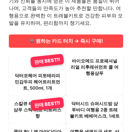
기와 신뢰를 동시에 얻은 이 제품들은 품질이 뛰어
나며, 고객들의 만족도가 높아 추천할 만합니다. 여
행용으로 완벽한 이 트래블키트로 건강한 피부와 모
발을 유지하며, 편리함까지 챙기세요.
원하는 카드 터치 → 즉시 구매!
판매 BEST!!
바이오메드 프로페셔널
리얼 리후레쉬먼트 쿨 여
행용샴푸
닥터포헤어 피토테라피
민감두피 헤어트리트먼
트, 500ml, 1개
판매 BEST!!
스칼큐 타이거립 기능성
닥터시드 슈퍼시드밤 샴
샴푸 스틱 허브 시트러스
푸바디 여행용 2종 트래
향
블키트 베베머스크, 1세트
쿤달 허니 앤 마카다미아
여행용 세면도구 세트, 샴