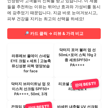
인정받아 고객들의 신뢰를 받고 있습니다. 이 제품
들을 추천하는 이유는 뛰어난 효과와 가성비를 동시
에 갖추었기 때문입니다. 지금 바로 눈여겨보시고,
피부 건강을 지키는 최고의 선택을 하세요!
카드 클릭 → 리뷰 & 가격 비교
닥터지 포어 블러 업 선
50mL+포어 스틱 19g 2
라퓨레브 올데이 스네일
종 세트SPF50+
EYE 크림 x 세트 | 고농축
PA++++
뮤신성분 피력 영양보습
for face
판매 BEST!!
닥터지 브라이트닝 업 모
리코셀 소프트 핸드크림
이스처 선크림 SPF50+
리프 세트 x
PA++++, 50ml, 3개
판매 BEST!!
끈적임 없는 수분감 피부
바세린 내추럴 UV 선크림