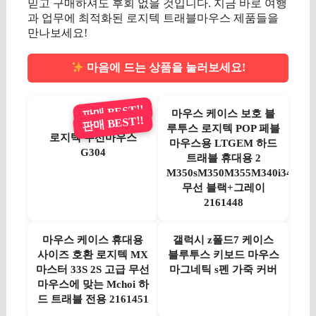
믿고 구매하셔도 후회 없을 것입니다. 지금 바로 여행
과 업무에 최적화된 로지텍 트래블마우스 제품들을
만나보세요!
마음에 드는 상품을 눌러보세요!
판매 BEST!!
마우스 케이스 보호 블
판매 BEST!!
루투스 로지텍 POP 페블
로지텍 무선마우스
마우스용 LTGEM 하드
G304
트래블 휴대용 2
M350sM350M355M340i345
무선 블랙+그레이
2161448
마우스 케이스 휴대용
갤럭시 z폴드7 케이스
사이즈 호환 로지텍 MX
블루투스 키보드 마우스
마스터 33S 2S 고급 무선
마그네틱 s펜 가죽 커버
마우스에 맞는 Mchoi 하
드 트래블 전용 2161451