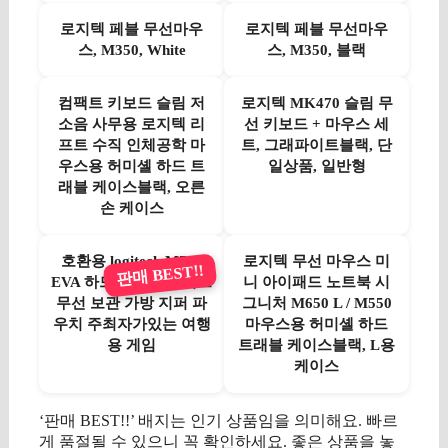
로지텍 페블 무선마우
로지텍 페블 무선마우
스, M350, White
스, M350, 블랙
컴팩트 키보드 슬림 저
로지텍 MK470 슬림 무
소음 사무용 로지텍 리
선 키보드 + 마우스 세
프트 수직 인체공학 마
트, 그래파이트블랙, 단
우스용 허미셸 하드 트
일상품, 일반형
래블 케이스블랙, 오른
손 케이스
호환용 logitech M720
로지텍 무선 마우스 미
판매 BEST!!
EVA 하드 마우스 케이스
니 아이패드 노트북 시
무선 보관 가방 지퍼 파
그니처 M650 L / M550
우치 주최자가있는 여행
마우스용 허미셸 하드
용 게임
트래블 케이스블랙, L용
케이스
‘판매 BEST!!’ 배지는 인기 상품임을 의미해요. 빠르
게 품절될 수 있으니 꼭 확인하세요. 좋은 상품을 놓