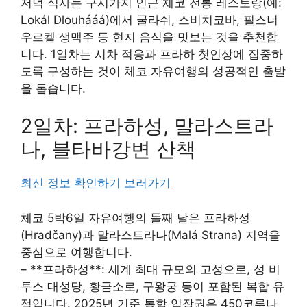
저녁 식사는 구시가지 인근 체코 전통 레스토랑(예:
Lokál Dlouhááá)에서 굴라쉬, 스비치코바, 필스너
우르켈 생맥주 등 현지 음식을 맛보는 것을 추천합
니다. 1일차는 시차 적응과 프라하 첫인상에 집중하
도록 구성하는 것이 체코 자유여행의 성공적인 출발
을 돕습니다.
2일차: 프라하성, 말라스트라
나, 블타바강변 산책
최신 정보 확인하기 보러가기
체코 5박6일 자유여행의 둘째 날은 프라하성
(Hradčany)과 말라스트라나(Malá Strana) 지역을
중심으로 여행합니다.
– **프라하성**: 세계 최대 규모의 고성으로, 성 비
투스 대성당, 황금소로, 구왕궁 등이 포함된 복합 유
적입니다. 2025년 기준 통합 입장권은 450코루나