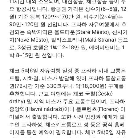
11시간 내외 소요되며, 대한항공, 체코항공 등이 주
요 항공사입니다. 항공권 가격은 성수기(6~8월, 12
월) 기준 왕복 120만~170만 원, 비수기(2~4월)는
90만~120만 원 선입니다. 프라하 자유여행에서 추
천되는 숙박지역은 올드타운(Staré Město), 신시가
지(Nové Město), 말라스트라나(Malá Strana) 등으
로, 3성급 호텔은 1박 12~18만 원, 에어비앤비는 1
박 8~15만 원 선입니다.
체코 5박6일 자유여행 일정 중 프라하 시내 교통은
트램, 지하철, 버스가 발달해 있어 프라하 통합교통
권(72시간 기준 330코루나, 약 18,000원) 구매를
추천합니다. 근교 여행에는 체코 국철(České
dráhy) 및 지역 버스가 주요 교통수단이며, 프라하
중앙역(Hlavní nádraží)이나 플로렌츠(Florenc) 터
미널에서 출발합니다. 또한 사전 입장권 예매가 필
수인 프라하성, 체스키크룸로프 성 등은 공식 홈페
이지를 통한 예약이 필요합니다. 체코 5박6일 자유