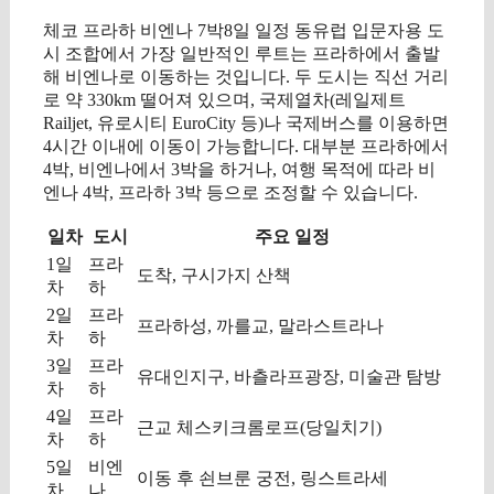
체코 프라하 비엔나 7박8일 일정 동유럽 입문자용 도
시 조합에서 가장 일반적인 루트는 프라하에서 출발
해 비엔나로 이동하는 것입니다. 두 도시는 직선 거리
로 약 330km 떨어져 있으며, 국제열차(레일제트
Railjet, 유로시티 EuroCity 등)나 국제버스를 이용하면
4시간 이내에 이동이 가능합니다. 대부분 프라하에서
4박, 비엔나에서 3박을 하거나, 여행 목적에 따라 비
엔나 4박, 프라하 3박 등으로 조정할 수 있습니다.
일차
도시
주요 일정
1일
프라
도착, 구시가지 산책
차
하
2일
프라
프라하성, 까를교, 말라스트라나
차
하
3일
프라
유대인지구, 바츨라프광장, 미술관 탐방
차
하
4일
프라
근교 체스키크롬로프(당일치기)
차
하
5일
비엔
이동 후 쇤브룬 궁전, 링스트라세
차
나