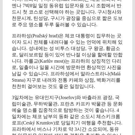
엔나 7박8일 일정 동유럽 입문자용 도시 조합에서 반
드시 첫 코스로 선택해야 하는 곳입니다. 구시청사와
천문시계, 틴성당, 구시가 광장을 중심으로 짧은 도보
로 주요 명소를 두루 둘러볼 수 있습니다.
프라하성(Pražský hrad)은 체코 대통령이 집무하는 곳
이자 도시 전체를 내려다볼 수 있는 언덕에 위치해 있
습니다. 성내에는 성 비투스 대성당, 구 왕궁, 황금소
로, 달리보르탑 등이 있어 반나절 이상을 할애할 만합
니다. 까를교(Karlův most)는 프라하의 상징적인 다리
로, 일출이나 일몰 시간에 방문하면 환상적인 사진을
남길 수 있습니다. 프라하성에서 말라스트라나(Malá
Strana) 지구로 내려와 전통 카페와 상점, 벽화거리를
천천히 걸어보는 것도 좋은 일정입니다.
3일차에는 유대인지구(Josefov)와 바츨라프 광장, 국
립미술관, 무하박물관, 프란츠 카프카 박물관 등 문화
예술 명소를 집중적으로 탐방하는 것이 좋습니다. 4
일차에는 체코 남부의 동화 같은 소도시 체스키크롬
로프(Ceský Krumlov)로 당일치기 여행을 추천합니다.
프라하에서 버스나 기차로 약 3시간 소요되며, 동유