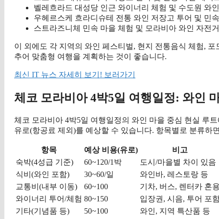
벨레흐라드 대성당 인근 와이너리 체험 및 수도원 와인
우헤르스케 흐라디슈테 전통 와인 저장고 투어 및 민속
스트라즈니체 민속 마을 체험 및 모라비아 와인 자전거
이 외에도 각 지역의 와인 페스티벌, 현지 전통음식 체험, 포
추어 맞춤형 여행을 계획하는 것이 좋습니다.
최신 IT 뉴스 자세히 보기! 보러가기
체코 모라비아 4박5일 여행일정: 와인 
체코 모라비아 4박5일 여행일정의 와인 마을 중심 현실 루트에서 
유로(항공료 제외)를 예상할 수 있습니다. 항목별로 분류하
항목
예상 비용(유로)
비고
숙박(4성급 기준)
60~120/1박
도시/마을별 차이 있음
식비(와인 포함)
30~60/일
와인바, 레스토랑 등
교통비(내부 이동)
60~100
기차, 버스, 렌터카 혼
와이너리 투어/체험
80~150
입장권, 시음, 투어 포
기타(기념품 등)
50~100
와인, 지역 특산품 등