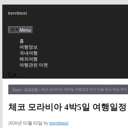
Skip
to
travelmozi
content
Menu
홈
여행정보
국내여행
해외여행
여행관련 마켓
Home
»
해외여행
» 체코 모라비아 4박5일 여행일정 와인 마을 중심 현실 루트
체코 모라비아 4박5일 여행일정
2026년 02월 02일
by
travelmozi