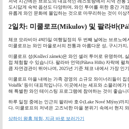
저녁 시간에는 브르노의 대표적인 레스토랑에서 지역 전통 요
도시답게 숙박 옵션도 다양하며, 와인 투어를 위한 중간 거
유롭게 와인 문화에 몰입하는 것으로 마무리하는 것이 이상
2일차: 미쿨로프(Mikulov) 및 팔라바(Pá
체코 모라비아 4박5일 여행일정의 두 번째 날에는 브르노에서 남
미쿨로프는 와인 마을로서의 전통과 아름다운 성, 구시가지,
미쿨로프 성(Knížecí zámek)은 와인 셀러 투어로 유명하
접 체험할 수 있습니다. 팔라바 언덕(Pálava Hills) 자
큼 자연경관이 뛰어나며, 2025년 기준 체코 내에서 가장 인
미쿨로프 마을 내에는 가족 경영의 소규모 와이너리들이 집중되어 있으며, ‘Vina
Volařík’ 등이 대표적입니다. 이곳에서는 셰프와 소믈리에
해 특별한 와인 테이스팅 프로그램에 참여하는 것이 좋습니다
하루 일정 중에는 인근의 팔라바 호수(Lake Nové Mlýn
다. 미쿨로프의 저녁은 고즈넉한 마을 분위기 속에서 현지 
상하이 왕홍 체험, 지금 바로 보러가기