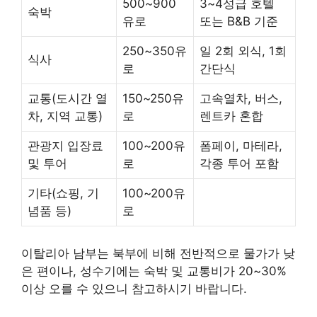
500~900
3~4성급 호텔
숙박
유로
또는 B&B 기준
250~350유
일 2회 외식, 1회
식사
로
간단식
교통(도시간 열
150~250유
고속열차, 버스,
차, 지역 교통)
로
렌트카 혼합
관광지 입장료
100~200유
폼페이, 마테라,
및 투어
로
각종 투어 포함
기타(쇼핑, 기
100~200유
념품 등)
로
이탈리아 남부는 북부에 비해 전반적으로 물가가 낮
은 편이나, 성수기에는 숙박 및 교통비가 20~30%
이상 오를 수 있으니 참고하시기 바랍니다.