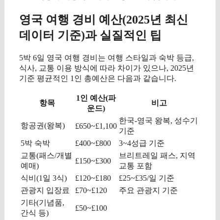
영국 여행 경비 예산(2025년 최신
데이터 기준)과 실질적인 팁
5박 6일 영국 여행 경비는 여행 스타일과 숙박 등급,
식사, 교통 이용 방식에 따라 차이가 있으나, 2025년
기준 평균적인 1인 총예산은 다음과 같습니다.
1인 예산(파
항목
비고
운드)
한국-영국 왕복, 성수기
항공권(왕복)
£650~£1,100
기준
5박 숙박
£400~£800
3~4성급 기준
교통(패스/개별
브리트레일 패스, 지역
£150~£300
예매)
교통 포함
식비(1일 3식)
£120~£180
£25~£35/일 기준
관광지 입장료
£70~£120
주요 관광지 기준
기타(기념품,
£50~£100
간식 등)