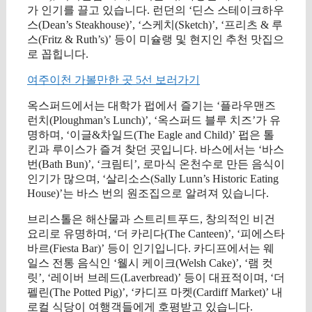
가 인기를 끌고 있습니다. 런던의 ‘딘스 스테이크하우
스(Dean’s Steakhouse)’, ‘스케치(Sketch)’, ‘프리츠 & 루
스(Fritz & Ruth’s)’ 등이 미슐랭 및 현지인 추천 맛집으
로 꼽힙니다.
여주이천 가볼만한 곳 5선 보러가기
옥스퍼드에서는 대학가 펍에서 즐기는 ‘플라우맨즈
런치(Ploughman’s Lunch)’, ‘옥스퍼드 블루 치즈’가 유
명하며, ‘이글&차일드(The Eagle and Child)’ 펍은 톨
킨과 루이스가 즐겨 찾던 곳입니다. 바스에서는 ‘바스
번(Bath Bun)’, ‘크림티’, 로마식 온천수로 만든 음식이
인기가 많으며, ‘살리소스(Sally Lunn’s Historic Eating
House)’는 바스 번의 원조집으로 알려져 있습니다.
브리스톨은 해산물과 스트리트푸드, 창의적인 비건
요리로 유명하며, ‘더 카리다(The Canteen)’, ‘피에스타
바르(Fiesta Bar)’ 등이 인기입니다. 카디프에서는 웨
일스 전통 음식인 ‘웰시 케이크(Welsh Cake)’, ‘램 컷
릿’, ‘레이버 브레드(Laverbread)’ 등이 대표적이며, ‘더
펠린(The Potted Pig)’, ‘카디프 마켓(Cardiff Market)’ 내
로컬 식당이 여행객들에게 호평받고 있습니다.