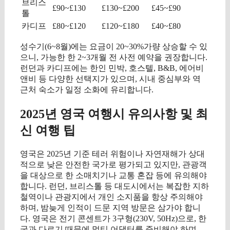
브리스
£90~£130
£130~£200
£45~£90
톨
카디프
£80~£120
£120~£180
£40~£80
성수기(6~8월)에는 요금이 20~30%가량 상승할 수 있
으니, 가능한 한 2~3개월 전 사전 예약을 권장합니다.
런던과 카디프에는 한인 민박, 호스텔, B&B, 에어비
앤비 등 다양한 선택지가 있으며, 시내 중심부와 역
근처 숙소가 일정 소화에 유리합니다.
2025년 영국 여행시 유의사항 및 최
신 여행 팁
영국은 2025년 기준 테러 위험이나 자연재해가 상대
적으로 낮은 안전한 국가로 평가되고 있지만, 관광객
을 대상으로 한 소매치기나 교통 혼잡 등에 유의해야
합니다. 런던, 브리스톨 등 대도시에서는 복잡한 지하
철역이나 관광지에서 개인 소지품을 항상 주의해야
하며, 밤늦게 인적이 드문 지역 방문은 삼가야 합니
다. 영국은 전기 콘센트가 3구형(230V, 50Hz)으로, 한
국과 다르기 때문에 멀티 어댑터를 준비해야 하며,