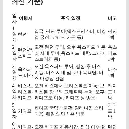
최신 기준)
일
여행지
주요 일정
비고
자
1
입국, 런던 투어(웨스트민스터, 버킹
런던
일
런던
엄 궁전, 코벤트 가든 등)
1박
차
2
오전 런던 투어, 오후 옥스퍼드 이동
옥스
런던-옥
일
및 시내 투어(옥스퍼드 대학, 크라이
퍼드
스퍼드
차
스트처치 등)
1박
3
오전 옥스퍼드 투어, 점심 후 바스
옥스퍼
바스
일
이동. 바스 시내 및 로마 목욕탕, 바
드-바스
1박
차
스 대성당 관람
4
바스-브
오전 바스에서 브리스톨로 이동, 브
카디
일
리스톨-
리스톨 항구와 그래피티 투어. 오후
프 1
차
카디프
카디프로 이동, 카디프 성 방문
박
5
카디
카디프 국립박물관, 밀레니엄 스타
일
카디프
프 1
디움, 웨일스 민속촌 방문
차
박
6
카디프-
오전 카디프 자유시간, 점심 이후 런
런던