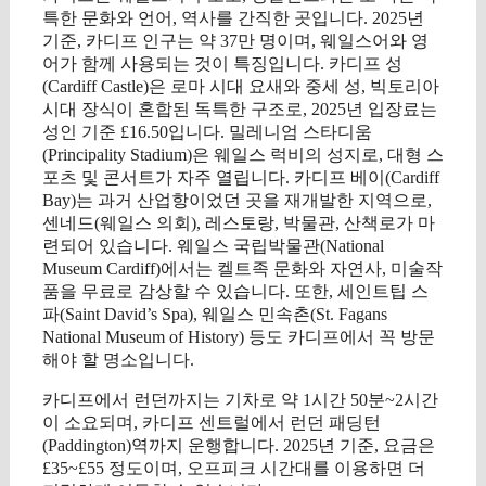
특한 문화와 언어, 역사를 간직한 곳입니다. 2025년
기준, 카디프 인구는 약 37만 명이며, 웨일스어와 영
어가 함께 사용되는 것이 특징입니다. 카디프 성
(Cardiff Castle)은 로마 시대 요새와 중세 성, 빅토리아
시대 장식이 혼합된 독특한 구조로, 2025년 입장료는
성인 기준 £16.50입니다. 밀레니엄 스타디움
(Principality Stadium)은 웨일스 럭비의 성지로, 대형 스
포츠 및 콘서트가 자주 열립니다. 카디프 베이(Cardiff
Bay)는 과거 산업항이었던 곳을 재개발한 지역으로,
센네드(웨일스 의회), 레스토랑, 박물관, 산책로가 마
련되어 있습니다. 웨일스 국립박물관(National
Museum Cardiff)에서는 켈트족 문화와 자연사, 미술작
품을 무료로 감상할 수 있습니다. 또한, 세인트팁 스
파(Saint David’s Spa), 웨일스 민속촌(St. Fagans
National Museum of History) 등도 카디프에서 꼭 방문
해야 할 명소입니다.
카디프에서 런던까지는 기차로 약 1시간 50분~2시간
이 소요되며, 카디프 센트럴에서 런던 패딩턴
(Paddington)역까지 운행합니다. 2025년 기준, 요금은
£35~£55 정도이며, 오프피크 시간대를 이용하면 더