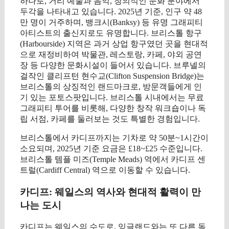
하나로, 거리 예술과 음악, 창의적인 문화 분야에서
두각을 나타내고 있습니다. 2025년 기준, 인구 약 48
만 명이 거주하며, 뱅크시(Banksy) 등 유명 그래피티
아티스트의 출신지로도 유명합니다. 브리스톨 항구
(Harbourside) 지역은 과거 상업 항구였던 곳을 현대적
으로 재정비하여 박물관, 레스토랑, 카페, 야외 공연
장 등 다양한 문화시설이 들어서 있습니다. 브루넬의
걸작인 클리프턴 현수교(Clifton Suspension Bridge)는
브리스톨의 상징적인 랜드마크로, 방문객들에게 인
기 있는 포토스팟입니다. 브리스톨 시내에서는 무료
그래피티 투어를 비롯해, 다양한 창작 워크숍이나 독
립 서점, 카페를 둘러보는 것도 특별한 경험입니다.
브리스톨에서 카디프까지는 기차로 약 50분~1시간이
소요되며, 2025년 기준 요금은 £18~£25 수준입니다.
브리스톨 템플 미즈(Temple Meads) 역에서 카디프 센
트럴(Cardiff Central) 역으로 이동할 수 있습니다.
카디프: 웨일스의 역사와 현대적 활력이 만
나는 도시
카디프는 웨일스의 수도로, 잉글랜드와는 또 다른 독