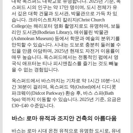
대학 옥스퍼드 대학교로 유명합니다. 2025년 기준, 옥
스퍼드 시의 인구는 약 17만 명이며, 도시 전체가 유
서 깊은 대학 건물과 도서관, 박물관으로 가득 차 있
습니다. 크라이스트처치 칼리지(Christ Church
College)는 해리포터 영화 촬영지로도 유명하며, 보들
리안 도서관(Bodleian Library), 애쉬몰린 박물관
(Ashmolean Museum) 등에서 학문과 예술의 분위기를
만끽할 수 있습니다. 시내는 도보로 충분히 둘러볼 수
있을 만큼 아담하며, 2025년 현재도 자전거 이용률이
매우 높습니다. 옥스퍼드에서는 전통적인 펍에서 영
국식 애프터눈 티나 피시앤칩스를 즐기는 것도 빼놓
을 수 없는 경험입니다.
옥스퍼드에서 바스까지는 기차로 약 1시간 10분~1시
간 30분이 걸리며, 옥스퍼드 역(Oxford)에서 디디콧
파크웨이(Didcot Parkway) 환승 후, 바스 스파(Bath
Spa) 역까지 이동할 수 있습니다. 2025년 기준, 요금은
£30~£40 수준입니다.
바스: 로마 유적과 조지안 건축의 아름다움
바스는 로마 시대 온천 유적으로 유명한 도시로, 유네