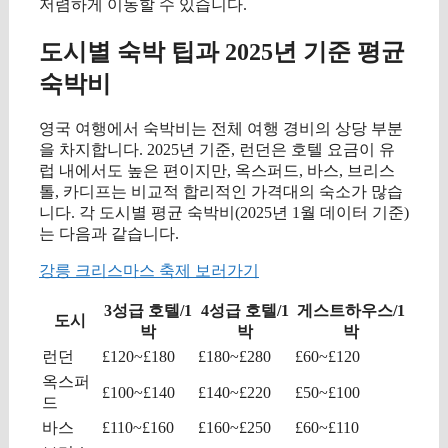
저렴하게 이동할 수 있습니다.
도시별 숙박 팁과 2025년 기준 평균
숙박비
영국 여행에서 숙박비는 전체 여행 경비의 상당 부분
을 차지합니다. 2025년 기준, 런던은 호텔 요금이 유
럽 내에서도 높은 편이지만, 옥스퍼드, 바스, 브리스
톨, 카디프는 비교적 합리적인 가격대의 숙소가 많습
니다. 각 도시별 평균 숙박비(2025년 1월 데이터 기준)
는 다음과 같습니다.
강릉 크리스마스 축제 보러가기
3성급 호텔/1
4성급 호텔/1
게스트하우스/1
도시
박
박
박
런던
£120~£180
£180~£280
£60~£120
옥스퍼
£100~£140
£140~£220
£50~£100
드
바스
£110~£160
£160~£250
£60~£110