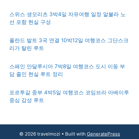
스위스 생모리츠 3박4일 자유여행 일정 알불라 노
선 포함 현실 구성
폴란드 발트 3국 연결 10박12일 여행코스 그단스크
리가 탈린 루트
스페인 안달루시아 7박8일 여행코스 도시 이동 부
담 줄인 현실 루트 정리
포르투갈 중부 4박5일 여행코스 코임브라 아베이루
중심 감성 루트
© 2026 travelmozi
• Built with
GeneratePress