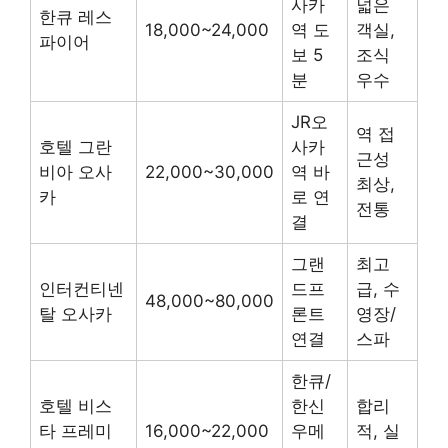
사카
넓은
한큐 레스
18,000~24,000
역 도
객실,
파이어
보 5
조식
분
우수
JR오
역 접
호텔 그란
사카
근성
비아 오사
22,000~30,000
역 바
최상,
카
로 연
전통
결
그랜
최고
인터컨티넨
드프
급, 수
48,000~80,000
탈 오사카
론트
영장/
연결
스파
한큐/
호텔 비스
한신
합리
타 프레미
16,000~22,000
우메
적, 실