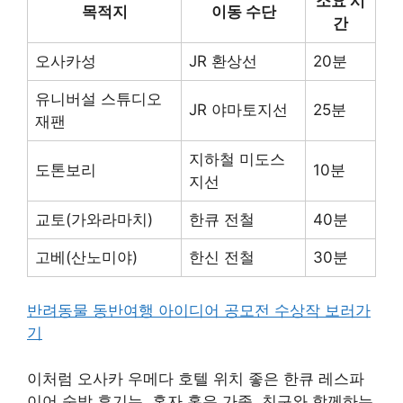
소요 시
목적지
이동 수단
간
오사카성
JR 환상선
20분
유니버설 스튜디오
JR 야마토지선
25분
재팬
지하철 미도스
도톤보리
10분
지선
교토(가와라마치)
한큐 전철
40분
고베(산노미야)
한신 전철
30분
반려동물 동반여행 아이디어 공모전 수상작 보러가
기
이처럼 오사카 우메다 호텔 위치 좋은 한큐 레스파
이어 숙박 후기는, 혼자 혹은 가족, 친구와 함께하는