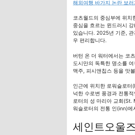
해외여행 바가지 논란 보
코츠월드의 중심부에 위치한 버턴
중심을 흐르는 윈드러시 강(W
있습니다. 2025년 기준,
우 편리합니다.
버턴 온 더 워터에서는 코츠월드
도시만의 독특한 명소를 여
맥주, 피시앤칩스 등을 맛볼
인근에 위치한 로워슬로터(Low
넉한 수로변 풍경과 전통적인
로터의 성 마리아 교회(St. 
워슬로터의 전통 인(inn)
세인트오울즈,