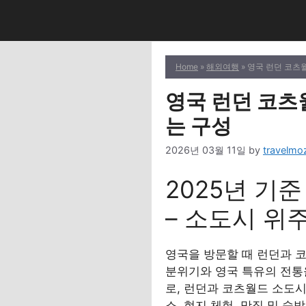
Skip
to
content
Home
»
해외여행
» 영국 런던 코츠
영국 런던 코츠
는 구성
2026년 03월 11일
by
travelmoz
2025년 기
– 소도시 위
영국을 방문할 때 런던과 
분위기와 영국 특유의 전통을
로, 런던과 코츠월드 소도시
소, 현지 체험, 맛집 및 