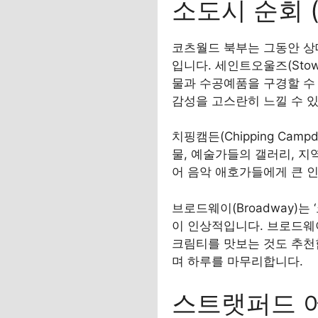
소도시 순회 
코츠월드 북부는 그동안 상
입니다. 세인트오울즈(Stow
물과 수공예품을 구경할 수 있
감성을 고스란히 느낄 수 
치핑캠든(Chipping Ca
물, 예술가들의 갤러리, 지
어 음악 애호가들에게 큰 
브로드웨이(Broadway)는
이 인상적입니다. 브로드웨
크림티를 맛보는 것도 추천
며 하루를 마무리합니다.
스트랫퍼드 어