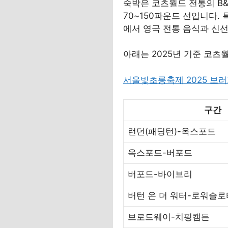
숙박은 코츠월드 전통의 B&
70~150파운드 선입니다. 
에서 영국 전통 음식과 신선
아래는 2025년 기준 코츠
서울빛초롱축제 2025 보
구간
런던(패딩턴)-옥스포드
옥스포드-버포드
버포드-바이브리
버턴 온 더 워터-로워슬로
브로드웨이-치핑캠든