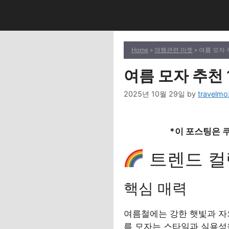
Skip
to
content
Home
»
여행관련 마켓
» 여름 모자
여름 모자 추천 
2025년 10월 29일
by
travelmo
*이 포스팅은 
트렌드 컬
핵심 매력
여름철에는 강한 햇빛과 자
름 모자는 스타일과 실용성을