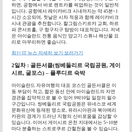
하면, 공항에서 바로 렌트카를 픽업하는 것이 일반적
입니다. 공항에서 레이캬비크 시내까지는 약 45분~1
시간 소요되며, 첫날은 시차 적응과 함께 레이캬비크
시내 관광을 추천합니다. 할그림스키르캬 교회, 하르
파 콘서트홀, 구 항구지구 탐방이 대표적입니다. 저녁
은 아이슬란드 전통 음식인 양고기 스튜나 해산물 요
리로 마무리하면 좋습니다.
최신 IT 뉴스 자세히 보기 보러가기
2일차 : 골든서클(씽베들리르 국립공원, 게이
시르, 굴포스) – 플루디르 숙박
아이슬란드 자유여행의 대표 코스인 골든서클은 이
동 부담이 적고, 짧은 동선 안에 아이슬란드의 자연
경관을 집약적으로 볼 수 있어 9박10일 일정의 필수
구간입니다. 씽베들리르 국립공원은 유네스코 세계
문화유산에 등재된 명소로, 유라시아판과 북아메리
카판의 경계가 드러난 지형의 신비로움을 감상할 수
있습니다. 이어서 게이시르 온천 지대에서는 5~10분
마다 분출하는 스트로쿠르 간헐천을 볼 수 있습니다.