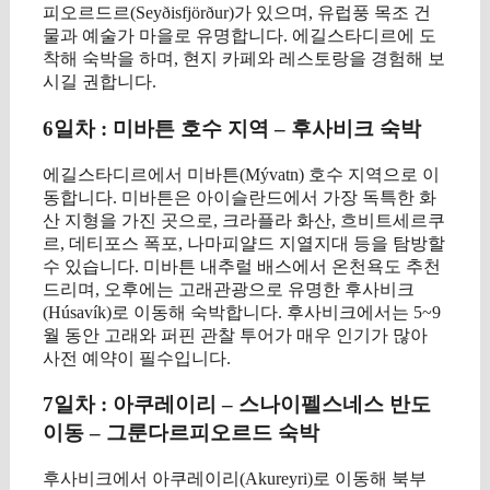
피오르드르(Seyðisfjörður)가 있으며, 유럽풍 목조 건
물과 예술가 마을로 유명합니다. 에길스타디르에 도
착해 숙박을 하며, 현지 카페와 레스토랑을 경험해 보
시길 권합니다.
6일차 : 미바튼 호수 지역 – 후사비크 숙박
에길스타디르에서 미바튼(Mývatn) 호수 지역으로 이
동합니다. 미바튼은 아이슬란드에서 가장 독특한 화
산 지형을 가진 곳으로, 크라플라 화산, 흐비트세르쿠
르, 데티포스 폭포, 나마피얄드 지열지대 등을 탐방할
수 있습니다. 미바튼 내추럴 배스에서 온천욕도 추천
드리며, 오후에는 고래관광으로 유명한 후사비크
(Húsavík)로 이동해 숙박합니다. 후사비크에서는 5~9
월 동안 고래와 퍼핀 관찰 투어가 매우 인기가 많아
사전 예약이 필수입니다.
7일차 : 아쿠레이리 – 스나이펠스네스 반도
이동 – 그룬다르피오르드 숙박
후사비크에서 아쿠레이리(Akureyri)로 이동해 북부