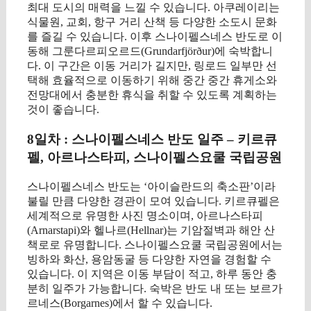
최대 도시의 매력을 느낄 수 있습니다. 아쿠레이리는
식물원, 교회, 항구 거리 산책 등 다양한 소도시 문화
를 즐길 수 있습니다. 이후 스나이펠스네스 반도로 이
동해 그룬다르피오르드(Grundarfjörður)에 숙박합니
다. 이 구간은 이동 거리가 길지만, 링로드 일부만 선
택해 효율적으로 이동하기 위해 중간 중간 휴게소와
전망대에서 충분한 휴식을 취할 수 있도록 계획하는
것이 좋습니다.
8일차 : 스나이펠스네스 반도 일주 – 키르큐
펠, 아르나스타피, 스나이펠스요쿨 국립공원
스나이펠스네스 반도는 ‘아이슬란드의 축소판’이라
불릴 만큼 다양한 경관이 모여 있습니다. 키르큐펠은
세계적으로 유명한 사진 명소이며, 아르나스타피
(Arnarstapi)와 헬나르(Hellnar)는 기암절벽과 해안 산
책로로 유명합니다. 스나이펠스요쿨 국립공원에서는
빙하와 화산, 용암동굴 등 다양한 자연을 경험할 수
있습니다. 이 지역은 이동 부담이 적고, 하루 동안 충
분히 일주가 가능합니다. 숙박은 반도 내 또는 보르가
르네스(Borgarnes)에서 할 수 있습니다.