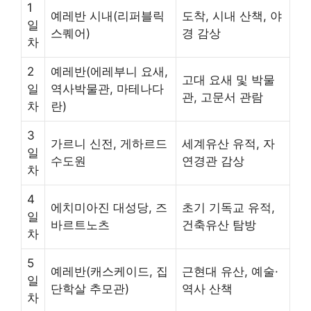
1
예레반 시내(리퍼블릭
도착, 시내 산책, 야
일
스퀘어)
경 감상
차
2
예레반(에레부니 요새,
고대 요새 및 박물
일
역사박물관, 마테나다
관, 고문서 관람
차
란)
3
가르니 신전, 게하르드
세계유산 유적, 자
일
수도원
연경관 감상
차
4
에치미아진 대성당, 즈
초기 기독교 유적,
일
바르트노츠
건축유산 탐방
차
5
예레반(캐스케이드, 집
근현대 유산, 예술·
일
단학살 추모관)
역사 산책
차