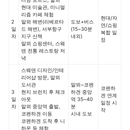
터닝 토르소, 말뫼
현대 미술관, 미니멀
리즘 카페 체험
현대/자
2
말뫼 해변(리베르타
도보+버스
연/쇼핑
일
드 해변), 서부항구
(15~30분
복합 일
차
지구 산책
내외)
정
말뫼 쇼핑센터, 스웨
덴 전통 레스토랑 저
녁
스웨덴 디자인/인테
리어샵 방문, 말뫼
도서관
말뫼~코펜
코펜하
3
현지 브런치 후 체크
하겐 중앙
겐 연계
일
아웃
역 35~40
일정 시
차
말뫼 중앙역 출발,
분
작
코펜하겐 이동
시내 도보
코펜하겐 도착 후 니
하운 등 체험