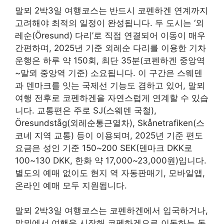
말뫼 2박3일 여행코스는 반드시 코펜하겐 연계까지
고려해야 최적의 일정이 완성됩니다. 두 도시는 ‘외
레순(Öresund) 다리’로 직접 연결되어 이동이 매우
간편하며, 2025년 기준 외레순 다리를 이용한 기차
운행은 하루 약 150회, 최단 35분(코펜하겐 중앙역
~말뫼 중앙역 기준) 소요됩니다. 이 구간은 스웨덴
과 덴마크를 잇는 국제선 기능도 겸하고 있어, 말뫼
여행 전후로 코펜하겐을 자연스럽게 연계할 수 있습
니다. 교통편은 주로 SJ(스웨덴 국철),
Öresundståg(외레순통근열차), Skånetrafiken(스
코네 지역 교통) 등이 이용되며, 2025년 기준 편도
요금은 성인 기준 150~200 SEK(덴마크 DKK로
100~130 DKK, 한화 약 17,000~23,000원)입니다.
별도의 예매 없이도 현지 역 자동판매기, 모바일앱,
온라인 예매 모두 지원됩니다.
말뫼 2박3일 여행코스는 코펜하겐에서 입국하거나,
말뫼에서 여행을 시작해 코펜하겐으로 이동하는 동