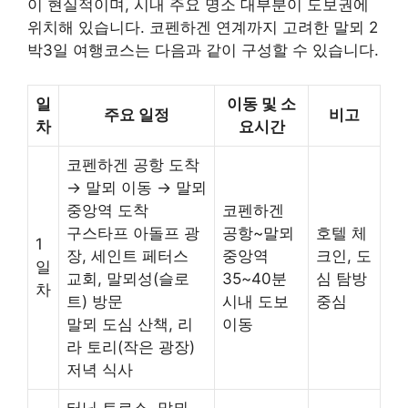
이 현실적이며, 시내 주요 명소 대부분이 도보권에
위치해 있습니다. 코펜하겐 연계까지 고려한 말뫼 2
박3일 여행코스는 다음과 같이 구성할 수 있습니다.
일
이동 및 소
주요 일정
비고
차
요시간
코펜하겐 공항 도착
→ 말뫼 이동 → 말뫼
중앙역 도착
코펜하겐
구스타프 아돌프 광
공항~말뫼
호텔 체
1
장, 세인트 페터스
중앙역
크인, 도
일
교회, 말뫼성(슬로
35~40분
심 탐방
차
트) 방문
시내 도보
중심
말뫼 도심 산책, 리
이동
라 토리(작은 광장)
저녁 식사