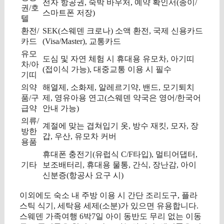
전자 항공권, 숙박 바우처, 예약 확인서(종이/
권/호
스마트폰 저장)
텔
환전/
SEK(스웨덴 크로나) 소액 환전, 국제 신용카드
카드
(Visa/Master), 교통카드
유모
도심 및 자연 체험 시 휴대용 유모차, 아기띠
차/아
(접이식 가능), 대중교통 이용 시 필수
기띠
의약
해열제, 소화제, 알레르기약, 밴드, 모기퇴치
품/구
제, 영유아용 연고(스웨덴 약국은 영어/한국어
급약
안내 가능)
의류/
계절에 맞는 겹쳐입기 옷, 방수 재킷, 모자, 장
방한
갑, 우산, 유모차 커버
용품
휴대폰 충전기(유럽식 C/F타입), 멀티어댑터,
기타
보조배터리, 휴대용 물통, 간식, 장난감, 아이
신분증(항공사 요구 시)
이외에도 숙소 내 주방 이용 시 간단 조리도구, 플라
스틱 식기, 세탁용 세제(소분)가 있으면 유용합니다.
스웨덴 가족여행 6박7일 아이 동반도 무리 없는 이동