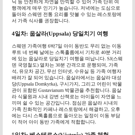
닉 등 안전하게 자연을 만끽할 수 있어 가족 단위 여
행객에게 매우 인기가 높습니다. 저녁에는 도심으로
돌아와 스웨덴 전통 요리를 맛볼 수 있는 레스토랑에
서 가족 식사를 권장합니다.
4일차: 웁살라(Uppsala) 당일치기 여행
스웨덴 가족여행 6박7일 아이 동반도 무리 없는 이동
루트 네 번째 날에는 스톡홀름에서 기차로 40분 거리
에 있는 웁살라로 당일치기 여행을 떠납니다. SJ(스웨
덴 국영철도) 열차는 30분 간격으로 운행되며, 가족
석, 유모차 공간, 무선 인터넷, 수유실 등 가족 여행자
배려가 잘 되어 있습니다. 웁살라에서는 웁살라 대성
당(Uppsala Domkyrka), 구시가지, 그리고 어린이 박물
관이 포함된 Gustavianum 박물관을 추천합니다. 웁살
라 식물원과 시내 강변 산책로는 아이들이 자연을 느
끼며 쉴 수 있는 공간입니다. 점심은 웁살라 시내의
가족 친화적인 카페나 레스토랑에서 해결하고, 오후
에는 다시 스톡홀름으로 돌아오는 일정이 이동 부담
이 적어 아이 동반 가족에게 적합합니다.
5일차: 베스테로스(Västerås) 가족 체험