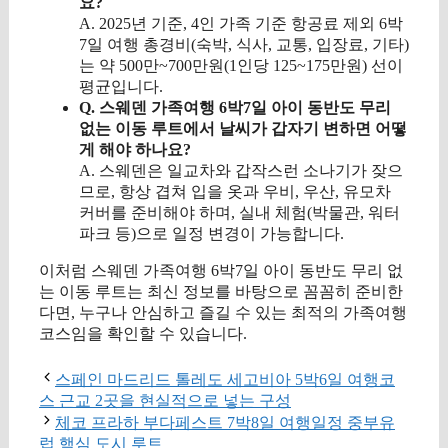
요?
A. 2025년 기준, 4인 가족 기준 항공료 제외 6박
7일 여행 총경비(숙박, 식사, 교통, 입장료, 기타)
는 약 500만~700만원(1인당 125~175만원) 선이
평균입니다.
Q. 스웨덴 가족여행 6박7일 아이 동반도 무리
없는 이동 루트에서 날씨가 갑자기 변하면 어떻
게 해야 하나요?
A. 스웨덴은 일교차와 갑작스런 소나기가 잦으
므로, 항상 겹쳐 입을 옷과 우비, 우산, 유모차
커버를 준비해야 하며, 실내 체험(박물관, 워터
파크 등)으로 일정 변경이 가능합니다.
이처럼 스웨덴 가족여행 6박7일 아이 동반도 무리 없
는 이동 루트는 최신 정보를 바탕으로 꼼꼼히 준비한
다면, 누구나 안심하고 즐길 수 있는 최적의 가족여행
코스임을 확인할 수 있습니다.
스페인 마드리드 톨레도 세고비아 5박6일 여행코
스 근교 2곳을 현실적으로 넣는 구성
체코 프라하 부다페스트 7박8일 여행일정 중부유
럽 핵심 도시 루트