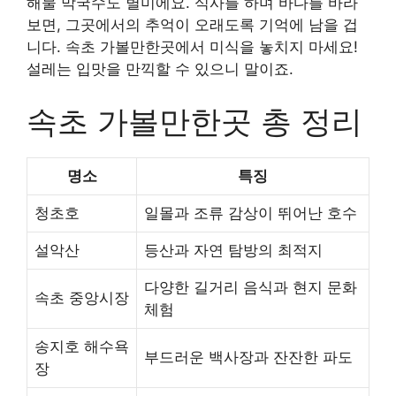
해물 막국수도 별미에요. 식사를 하며 바다를 바라
보면, 그곳에서의 추억이 오래도록 기억에 남을 겁
니다. 속초 가볼만한곳에서 미식을 놓치지 마세요!
설레는 입맛을 만끽할 수 있으니 말이죠.
속초 가볼만한곳 총 정리
명소
특징
청초호
일몰과 조류 감상이 뛰어난 호수
설악산
등산과 자연 탐방의 최적지
다양한 길거리 음식과 현지 문화
속초 중앙시장
체험
송지호 해수욕
부드러운 백사장과 잔잔한 파도
장