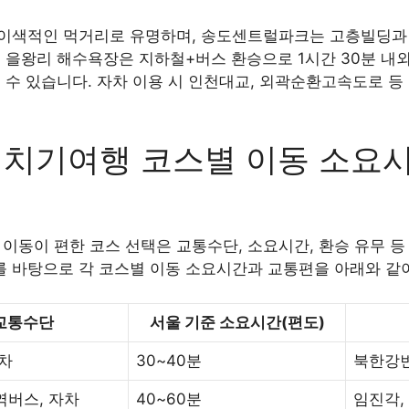
이색적인 먹거리로 유명하며, 송도센트럴파크는 고층빌딩과
 을왕리 해수욕장은 지하철+버스 환승으로 1시간 30분 내외
 수 있습니다. 자차 이용 시 인천대교, 외곽순환고속도로 등
치기여행 코스별 이동 소요시
동이 편한 코스 선택은 교통수단, 소요시간, 환승 유무 등
터를 바탕으로 각 코스별 이동 소요시간과 교통편을 아래와 같
교통수단
서울 기준 소요시간(편도)
자차
30~40분
북한강변
역버스, 자차
40~60분
임진각,