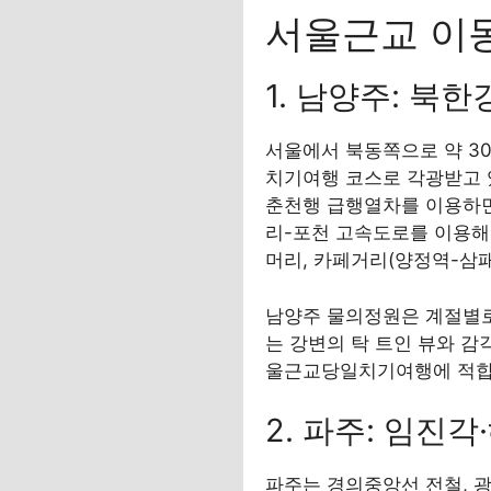
서울근교 이
1. 남양주: 북
서울에서 북동쪽으로 약 3
치기여행 코스로 각광받고 있
춘천행 급행열차를 이용하면
리-포천 고속도로를 이용해
머리, 카페거리(양정역-삼
남양주 물의정원은 계절별로
는 강변의 탁 트인 뷰와 감
울근교당일치기여행에 적합
2. 파주: 임진
파주는 경의중앙선 전철, 