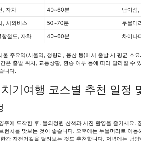
선, 자차
40~60분
남이섬,
차, 시외버스
50~70분
두물머리
공항철도, 자차
40~60분
차이나타
, 서울 주요역(서울역, 청량리, 용산 등)에서 출발 시 평균 
간은 출발 위치, 교통상황, 환승 여부 등에 따라 달라질 수 
습니다.
치기여행 코스별 추천 일정 
정
주에 도착한 후, 물의정원 산책과 사진 촬영을 즐기세요. 
브런치를 맛보는 것이 좋습니다. 오후에는 두물머리로 이동해
북한강 자전거길을 달려보는 것도 추천합니다. 저녁에는 남양