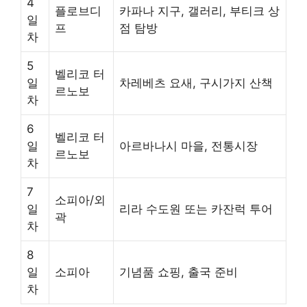
4
플로브디
카파나 지구, 갤러리, 부티크 상
일
프
점 탐방
차
5
벨리코 터
일
차레베츠 요새, 구시가지 산책
르노보
차
6
벨리코 터
일
아르바나시 마을, 전통시장
르노보
차
7
소피아/외
일
리라 수도원 또는 카잔럭 투어
곽
차
8
일
소피아
기념품 쇼핑, 출국 준비
차