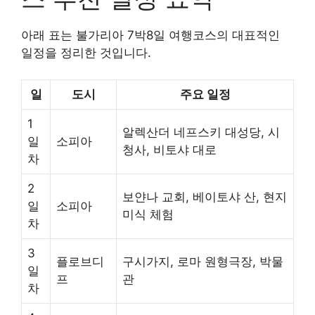
아래 표는 불가리아 7박8일 여행코스의 대표적인
일정을 정리한 것입니다.
일
도시
주요 일정
1
알렉산더 네프스키 대성당, 시
일
소피아
청사, 비토샤 대로
차
2
보얀나 교회, 베이토샤 산, 현지
일
소피아
미식 체험
차
3
플로브디
구시가지, 로마 원형극장, 박물
일
프
관
차