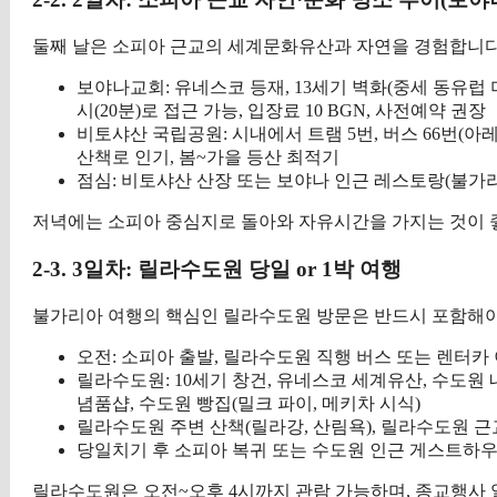
둘째 날은 소피아 근교의 세계문화유산과 자연을 경험합니다
보야나교회: 유네스코 등재, 13세기 벽화(중세 동유럽 미술
시(20분)로 접근 가능, 입장료 10 BGN, 사전예약 권장
비토샤산 국립공원: 시내에서 트램 5번, 버스 66번(아레
산책로 인기, 봄~가을 등산 최적기
점심: 비토샤산 산장 또는 보야나 인근 레스토랑(불가리
저녁에는 소피아 중심지로 돌아와 자유시간을 가지는 것이 좋
2-3. 3일차: 릴라수도원 당일 or 1박 여행
불가리아 여행의 핵심인 릴라수도원 방문은 반드시 포함해야
오전: 소피아 출발, 릴라수도원 직행 버스 또는 렌터카 이
릴라수도원: 10세기 창건, 유네스코 세계유산, 수도원 내
념품샵, 수도원 빵집(밀크 파이, 메키차 시식)
릴라수도원 주변 산책(릴라강, 산림욕), 릴라수도원 근교 릴라
당일치기 후 소피아 복귀 또는 수도원 인근 게스트하우스 1
릴라수도원은 오전~오후 4시까지 관람 가능하며, 종교행사 