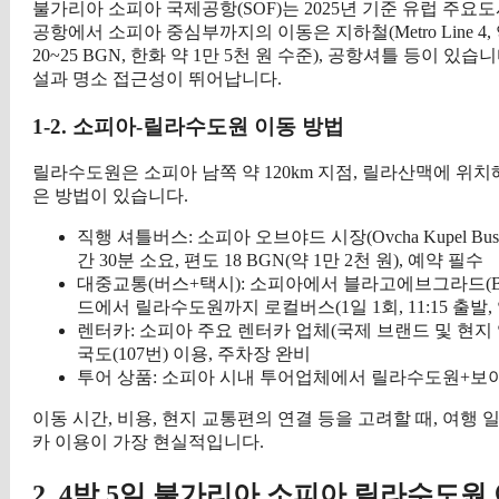
불가리아 소피아 국제공항(SOF)는 2025년 기준 유럽 주
공항에서 소피아 중심부까지의 이동은 지하철(Metro Line 4, 
20~25 BGN, 한화 약 1만 5천 원 수준), 공항셔틀 등이
설과 명소 접근성이 뛰어납니다.
1-2. 소피아-릴라수도원 이동 방법
릴라수도원은 소피아 남쪽 약 120km 지점, 릴라산맥에 위치
은 방법이 있습니다.
직행 셔틀버스: 소피아 오브야드 시장(Ovcha Kupel Bus
간 30분 소요, 편도 18 BGN(약 1만 2천 원), 예약 필수
대중교통(버스+택시): 소피아에서 블라고에브그라드(Blago
드에서 릴라수도원까지 로컬버스(1일 1회, 11:15 출발, 약 
렌터카: 소피아 주요 렌터카 업체(국제 브랜드 및 현지 업체
국도(107번) 이용, 주차장 완비
투어 상품: 소피아 시내 투어업체에서 릴라수도원+보야나교
이동 시간, 비용, 현지 교통편의 연결 등을 고려할 때, 여
카 이용이 가장 현실적입니다.
2. 4박 5일 불가리아 소피아 릴라수도원