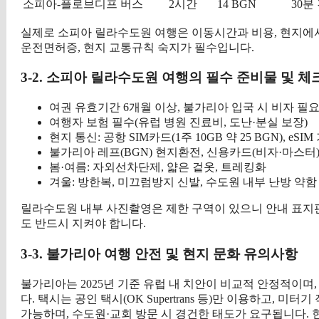
소피아-플로브디프
버스
2시간
14 BGN
30분
실제로 소피아 릴라수도원 여행은 이동시간과 비용, 현지에서
운전면허증, 현지 교통규칙 숙지가 필수입니다.
3-2. 소피아 릴라수도원 여행의 필수 준비물 및 
여권 유효기간 6개월 이상, 불가리아 입국 시 비자 필요 
여행자 보험 필수(유럽 병원 진료비, 도난·분실 보장)
현지 통신: 공항 SIM카드(1주 10GB 약 25 BGN), eSIM
불가리아 레프(BGN) 현지환전, 신용카드(비자·마스터)
봄·여름: 자외선차단제, 얇은 겉옷, 트레킹화
겨울: 방한복, 미끄럼방지 신발, 수도원 내부 난방 약함
릴라수도원 내부 사진촬영은 제한 구역이 있으니 안내 표지판을
도 반드시 지켜야 합니다.
3-3. 불가리아 여행 안전 및 현지 문화 유의사항
불가리아는 2025년 기준 유럽 내 치안이 비교적 안정적이며,
다. 택시는 공인 택시(OK Supertrans 등)만 이용하고, 
가능하며, 수도원·교회 방문 시 경건한 태도가 요구됩니다. 