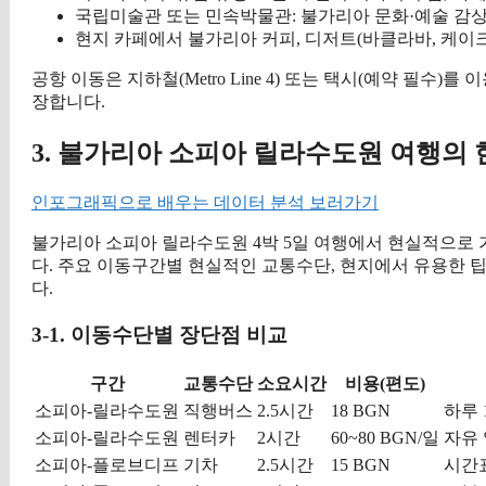
국립미술관 또는 민속박물관: 불가리아 문화·예술 감
현지 카페에서 불가리아 커피, 디저트(바클라바, 케이크
공항 이동은 지하철(Metro Line 4) 또는 택시(예약 필수)
장합니다.
3. 불가리아 소피아 릴라수도원 여행의 
인포그래픽으로 배우는 데이터 분석 보러가기
불가리아 소피아 릴라수도원 4박 5일 여행에서 현실적으로
다. 주요 이동구간별 현실적인 교통수단, 현지에서 유용한 팁,
다.
3-1. 이동수단별 장단점 비교
구간
교통수단
소요시간
비용(편도)
소피아-릴라수도원
직행버스
2.5시간
18 BGN
하루 
소피아-릴라수도원
렌터카
2시간
60~80 BGN/일
자유 
소피아-플로브디프
기차
2.5시간
15 BGN
시간표