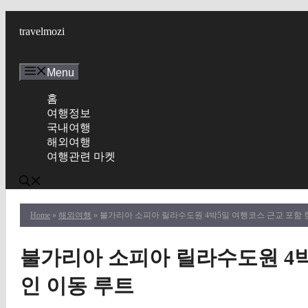
Skip
to
travelmozi
content
Menu
홈
여행정보
국내여행
해외여행
여행관련 마켓
Home
»
해외여행
» 불가리아 소피아 릴라수도원 4박5일 여행코스 근교 포함
불가리아 소피아 릴라수도원 4박
인 이동 루트