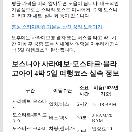
평균 가격을 미리 알아두면 도움이 됩니다. 대표적인
기념품으로는 스타리 모스트 미니어처, 수제 보스니
아 커피잔 세트, 실내화 등이 있습니다.
홍성 스카이타워 겨울밤 완전 정리 보러가기
오후에는 사라예보행 열차 또는 버스를 타고 약 2시
간 이동 후 공항 또는 시내에서 여행을 마무리하면 4
박 5일 여행코스가 완성됩니다.
보스니아 사라예보·모스타르·블라
고아이 4박 5일 여행코스 실속 정보
소요
비용(2025년
구간
이동수단
시간
기준)
사라예보-모스타
열차/버스
2시간
12~18 BAM
르
모스타르-블라고
2 BAM/20
버스/택시
30분
BAM
아이
모스타르-크라비
차량(렌터카/
입장료 20
40분