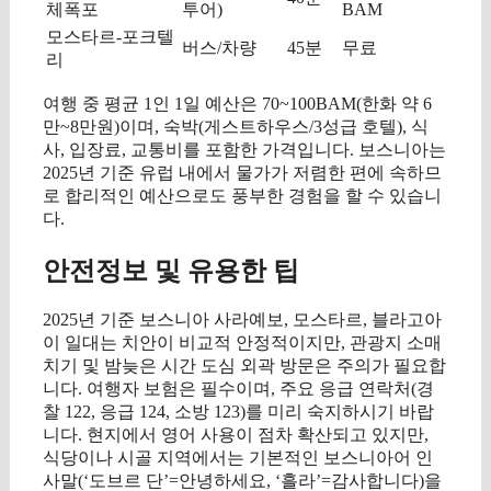
체폭포
투어)
BAM
모스타르-포크텔
버스/차량
45분
무료
리
여행 중 평균 1인 1일 예산은 70~100BAM(한화 약 6
만~8만원)이며, 숙박(게스트하우스/3성급 호텔), 식
사, 입장료, 교통비를 포함한 가격입니다. 보스니아는
2025년 기준 유럽 내에서 물가가 저렴한 편에 속하므
로 합리적인 예산으로도 풍부한 경험을 할 수 있습니
다.
안전정보 및 유용한 팁
2025년 기준 보스니아 사라예보, 모스타르, 블라고아
이 일대는 치안이 비교적 안정적이지만, 관광지 소매
치기 및 밤늦은 시간 도심 외곽 방문은 주의가 필요합
니다. 여행자 보험은 필수이며, 주요 응급 연락처(경
찰 122, 응급 124, 소방 123)를 미리 숙지하시기 바랍
니다. 현지에서 영어 사용이 점차 확산되고 있지만,
식당이나 시골 지역에서는 기본적인 보스니아어 인
사말(‘도브르 단’=안녕하세요, ‘흘라’=감사합니다)을