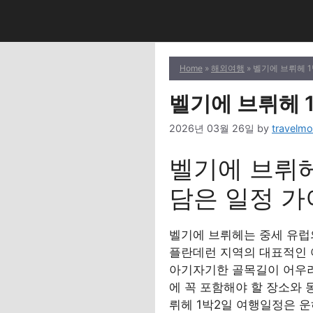
Skip
to
content
Home
»
해외여행
» 벨기에 브뤼헤 
벨기에 브뤼헤 
2026년 03월 26일
by
travelmo
벨기에 브뤼헤
담은 일정 
벨기에 브뤼헤는 중세 유럽의
플란데런 지역의 대표적인 
아기자기한 골목길이 어우러
에 꼭 포함해야 할 장소와 
뤼헤 1박2일 여행일정은 