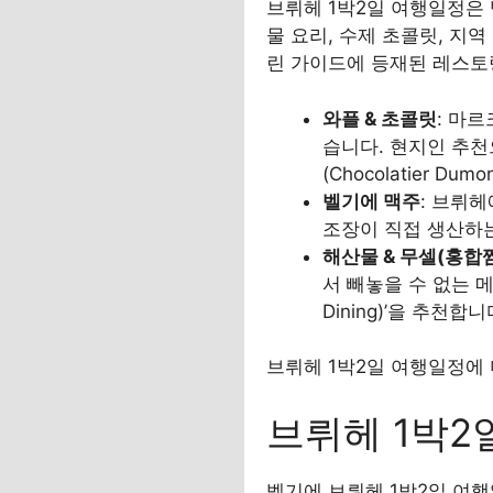
브뤼헤 1박2일 여행일정은 
물 요리, 수제 초콜릿, 지
린 가이드에 등재된 레스토랑
와플 & 초콜릿
: 마
습니다. 현지인 추천으로
(Chocolatier Du
벨기에 맥주
: 브뤼헤에
조장이 직접 생산하는
해산물 & 무셀(홍합
서 빼놓을 수 없는 메뉴
Dining)’을 추천합니
브뤼헤 1박2일 여행일정에
브뤼헤 1박2
벨기에 브뤼헤 1박2일 여행