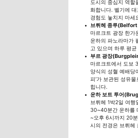
도시의 중심지 역할을
화합니다. 벨기에 대
경험도 놓치지 마세요
브뤼헤 종루(Belfort 
마르크트 광장 한가운
운하의 파노라마가 펼
고 있으며 하루 평균
부르 광장(Burgplein)
마르크트에서 도보 3
양식의 성혈 예배당이
피’가 보관된 성유물
힙니다.
운하 보트 투어(Bruges
브뤼헤 1박2일 여행
30~40분간 운하를 
~오후 6시까지 20
시의 전경은 브뤼헤