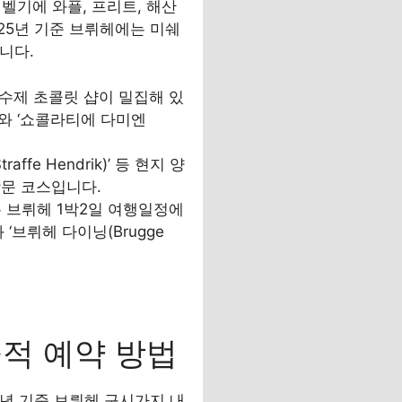
벨기에 와플, 프리트, 해산
025년 기준 브뤼헤에는 미쉐
니다.
 수제 초콜릿 샵이 밀집해 있
e)’와 ‘쇼콜라티에 다미엔
ffe Hendrik)’ 등 현지 양
방문 코스입니다.
는 브뤼헤 1박2일 여행일정에
 ‘브뤼헤 다이닝(Brugge
율적 예약 방법
5년 기준 브뤼헤 구시가지 내