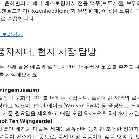
헤 운하변의 카페나 레스토랑에서 전통 맥주(브루게젤, 브뤼
젠호드카이(Rozenhoedkaai)’가 유명한데, 이곳은 브뤼
트로 손꼽힙니다.
다 보러가기
 풍차지대, 현지 시장 탐방
두 번째 날은 예술과 일상, 자연이 어우러진 코스를 추천합니
를 시작해보세요.
ingemuseum)
일정의 문화적 깊이를 더하는 곳입니다. 플란데런 지역의 르
고 있으며, 얀 반 에이크(Yan van Eyck) 등 플랑드르
5년 기준 월요일을 제외하고 매일 오전 9시~오후 5시까지 개
f, Ten Wijngaerde)
동체였던 베긴회 마을은 세계문화유산에 등재된 조용한 정원
녀들이 거주하는 곳으로, 중세 여성 공동체의 삶을 엿볼 수 