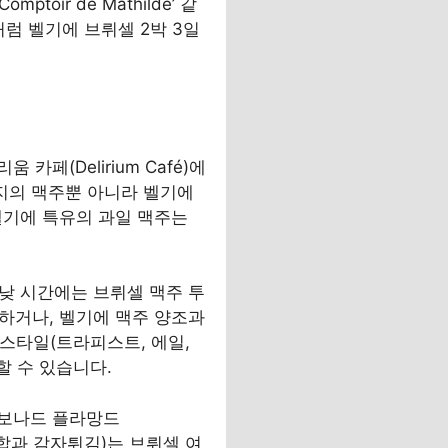
toir de Mathilde’ 같
럼 벨기에 브뤼셀 2박 3일
페(Delirium Café)에
각지의 맥주뿐 아니라 벨기에
등 벨기에 특유의 과일 맥주는
 낮 시간에는 브뤼셀 맥주 투
하거나, 벨기에 맥주 양조과
 스타일(트라피스트, 에일,
할 수 있습니다.
르보나드 플라망드
, 홍합과 감자튀김)는 브뤼셀 여