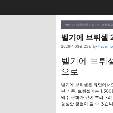
Skip
to
content
Home
»
해외여행
» 벨기에 브뤼셀 
벨기에 브뤼셀 
2026년 03월 25일
by
travelmo
벨기에 브뤼셀
으로
벨기에 브뤼셀은 유럽에서도
년 기준, 브뤼셀에는 1,5
맥주 문화가 깊이 뿌리내려
풍성한 경험이 될 수 있습니