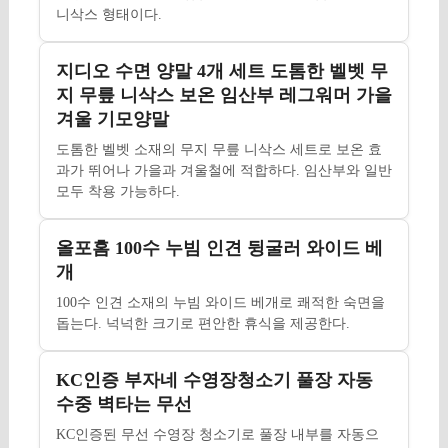
니삭스 형태이다.
지디오 수면 양말 4개 세트 도톰한 벨벳 무
지 무릎 니삭스 보온 임산부 레그워머 가을
겨울 기모양말
도톰한 벨벳 소재의 무지 무릎 니삭스 세트로 보온 효
과가 뛰어나 가을과 겨울철에 적합하다. 임산부와 일반
모두 착용 가능하다.
올포홈 100수 누빔 인견 뒹굴러 와이드 베
개
100수 인견 소재의 누빔 와이드 베개로 쾌적한 숙면을
돕는다. 넉넉한 크기로 편안한 휴식을 제공한다.
KC인증 부자네 수영장청소기 풀장 자동
수중 벽타는 무선
KC인증된 무선 수영장 청소기로 풀장 내부를 자동으