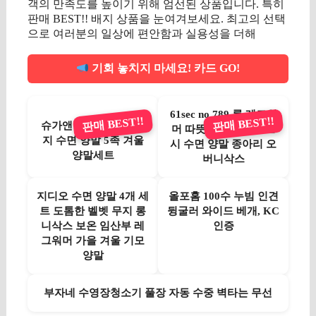
객의 만족도를 높이기 위해 엄선된 상품입니다. 특히
판매 BEST!! 배지 상품을 눈여겨보세요. 최고의 선택
으로 여러분의 일상에 편안함과 실용성을 더해
기회 놓치지 마세요! 카드 GO!
61sec no.789 롱 레그워
판매 BEST!!
판매 BEST!!
슈가앤 유아용 핑크 무
머 따뜻한 임산부 발토
지 수면 양말 5족 겨울
시 수면 양말 종아리 오
양말세트
버니삭스
지디오 수면 양말 4개 세
올포홈 100수 누빔 인견
트 도톰한 벨벳 무지 롱
뒹굴러 와이드 베개, KC
니삭스 보온 임산부 레
인증
그워머 가을 겨울 기모
양말
부자네 수영장청소기 풀장 자동 수중 벽타는 무선