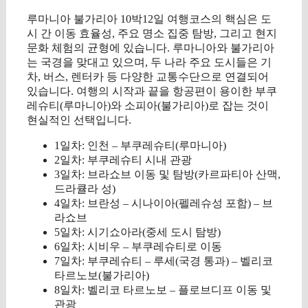
루마니아 불가리아 10박12일 여행코스의 핵심은 도
시 간 이동 효율성, 주요 명소 집중 탐방, 그리고 현지
문화 체험의 균형에 있습니다. 루마니아와 불가리아
는 국경을 맞대고 있으며, 두 나라 주요 도시들은 기
차, 버스, 렌터카 등 다양한 교통수단으로 연결되어
있습니다. 여행의 시작과 끝을 항공편이 용이한 부쿠
레슈티(루마니아)와 소피아(불가리아)로 잡는 것이
현실적인 선택입니다.
1일차: 인천 – 부쿠레슈티(루마니아)
2일차: 부쿠레슈티 시내 관광
3일차: 브라쇼브 이동 및 탐방(카르파티아 산맥,
드라큘라 성)
4일차: 브란성 – 시나이아(펠레슈성 포함) – 브
라쇼브
5일차: 시기쇼아라(중세 도시 탐방)
6일차: 시비우 – 부쿠레슈티로 이동
7일차: 부쿠레슈티 – 루세(국경 통과) – 벨리코
타르노보(불가리아)
8일차: 벨리코 타르노보 – 플로브디프 이동 및
관광