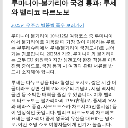
루마니아-불가리아 국경 통과: 루세
와 벨리코 타르노보
2025년 우주쇼 별똥별 폭우 보러가기
루마니아 불가리아 10박12일 여행코스 중 루마니아
에서 불가리아로 이동할 때 가장 많이 이용하는 루트
는 부쿠레슈티에서 루세(불가리아 국경도시)로 넘어
가는 경로입니다. 2025년 기준, 루마니아와 불가리아
는 모두 EU 회원국이지만 셍겐조약 완전 적용은 아직
진행 중이므로, 국경 통과 시 여권과 관련 서류를 반
드시 소지해야 합니다.
루세는 다뉴브강을 따라 형성된 도시로, 짧은 시간 머
물더라도 강변 산책로와 자유의 기념비, 시립 역사박
물관 등 소박한 매력을 즐길 수 있습니다. 이후 벨리
코 타르노보는 불가리아의 고도(古都)로, 중세의 요새
와 테라스 풍경, 사모브드스카 차르시야(전통시장) 등
이 인상적인 곳입니다. 벨리코 타르노보의 차르베츠
요새는 불가리아 중세 왕국의 유산을 대표하는 명소
로, 야간 조명 쇼도 여행자들에게 인기가 높습니다.