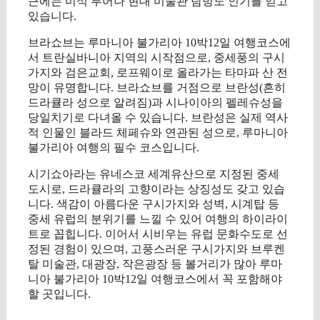
근에는 미식 투어나 현대 미술관 탐방도 인기를 얻고
있습니다.
브라쇼브는 루마니아 불가리아 10박12일 여행코스에
서 트란실바니아 지역의 시작점으로, 중세풍의 구시
가지와 검은교회, 로프웨이로 올라가는 타마파 산 전
망이 유명합니다. 브라쇼브를 거점으로 브란성(흔히
드라큘라 성으로 알려짐)과 시나이아의 펠레슈성을
당일치기로 다녀올 수 있습니다. 브란성은 실제 역사
적 인물인 블라드 체페슈와 연관된 성으로, 루마니아
불가리아 여행의 필수 코스입니다.
시기쇼아라는 유네스코 세계유산으로 지정된 중세
도시로, 드라큘라의 고향이라는 상징성도 갖고 있습
니다. 색감이 아름다운 구시가지와 성벽, 시계탑 등
중세 유럽의 분위기를 느낄 수 있어 여행의 하이라이
트로 꼽힙니다. 이어서 시비우는 유럽 문화수도로 선
정된 경험이 있으며, 고풍스러운 구시가지와 브루켄
탈 미술관, 대광장, 작은광장 등 볼거리가 많아 루마
니아 불가리아 10박12일 여행코스에서 꼭 포함해야
할 곳입니다.