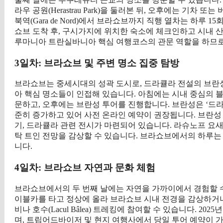
라우 공원(Herastrau Park)을 둘러본 뒤, 오후에는 기차
북역(Gara de Nord)에서 브라쇼브까지 직행 열차는 하루 1
쇼브 도착 후, 구시가지에 위치한 숙소에 체크인하고 시내 
루마니아 트란실바니아 핵심 여행코스의 관문 역할을 하므로
3일차: 브라쇼브 및 주변 명소 집중 탐방
브라쇼브는 중세시대의 성곽 도시로, 드라큘라 전설의 브란성(Bran C
아 핵심 명소들이 인접해 있습니다. 아침에는 시내 중심의 블랙처치(Bla
문하고, 오후에는 브란성 투어를 진행합니다. 브란성은 ‘드라큘
준히 증가하고 있어 사전 온라인 예약이 권장됩니다. 브란성 입
기, 드라큘라 관련 전시가 마련되어 있습니다. 라슈노프 요
탁 트인 전망을 감상할 수 있습니다. 브라쇼브에서의 하루는
니다.
4일차: 브라쇼브 자연과 문화 체험
브라쇼브에서의 두 번째 날에는 자연을 가까이에서 경험할 수 있는
이블카를 타고 정상에 올라 브라쇼브 시내 전경을 감상하거나, 근교
비나 호수(Lacul Bâlea) 트레킹에 참여할 수 있습니다. 
며, 트립어드바이저 및 현지 여행사에서 당일 투어 예약이 