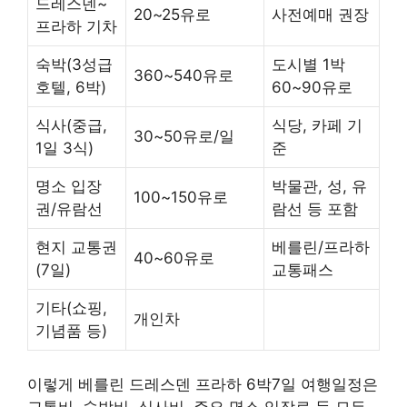
드레스덴~
20~25유로
사전예매 권장
프라하 기차
숙박(3성급
도시별 1박
360~540유로
호텔, 6박)
60~90유로
식사(중급,
식당, 카페 기
30~50유로/일
1일 3식)
준
명소 입장
박물관, 성, 유
100~150유로
권/유람선
람선 등 포함
현지 교통권
베를린/프라하
40~60유로
(7일)
교통패스
기타(쇼핑,
개인차
기념품 등)
이렇게 베를린 드레스덴 프라하 6박7일 여행일정은