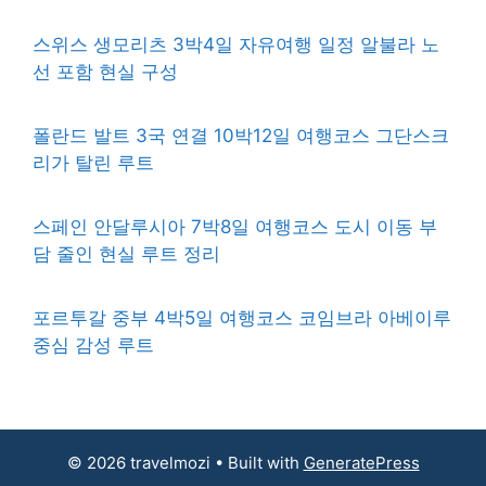
스위스 생모리츠 3박4일 자유여행 일정 알불라 노
선 포함 현실 구성
폴란드 발트 3국 연결 10박12일 여행코스 그단스크
리가 탈린 루트
스페인 안달루시아 7박8일 여행코스 도시 이동 부
담 줄인 현실 루트 정리
포르투갈 중부 4박5일 여행코스 코임브라 아베이루
중심 감성 루트
© 2026 travelmozi
• Built with
GeneratePress