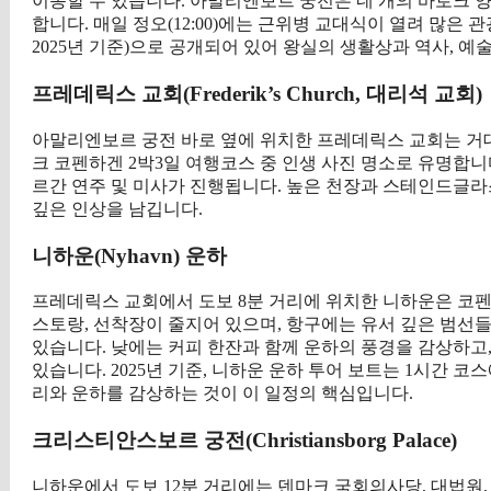
이동할 수 있습니다. 아말리엔보르 궁전은 네 개의 바로크 
합니다. 매일 정오(12:00)에는 근위병 교대식이 열려 많은 관
2025년 기준)으로 공개되어 있어 왕실의 생활상과 역사, 예
프레데릭스 교회(Frederik’s Church, 대리석 교회)
아말리엔보르 궁전 바로 옆에 위치한 프레데릭스 교회는 거
크 코펜하겐 2박3일 여행코스 중 인생 사진 명소로 유명합니다
르간 연주 및 미사가 진행됩니다. 높은 천장과 스테인드글
깊은 인상을 남깁니다.
니하운(Nyhavn) 운하
프레데릭스 교회에서 도보 8분 거리에 위치한 니하운은 코
스토랑, 선착장이 줄지어 있으며, 항구에는 유서 깊은 범선
있습니다. 낮에는 커피 한잔과 함께 운하의 풍경을 감상하고
있습니다. 2025년 기준, 니하운 운하 투어 보트는 1시간 코
리와 운하를 감상하는 것이 이 일정의 핵심입니다.
크리스티안스보르 궁전(Christiansborg Palace)
니하운에서 도보 12분 거리에는 덴마크 국회의사당, 대법원