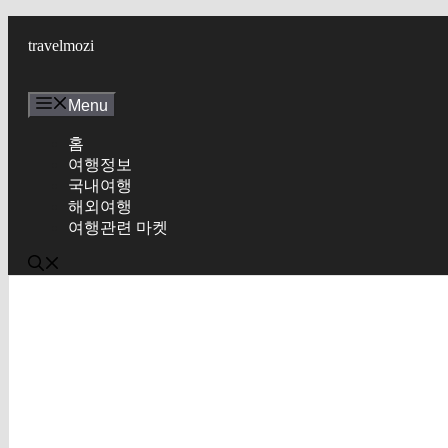
Skip
to
travelmozi
content
Menu
홈
여행정보
국내여행
해외여행
여행관련 마켓