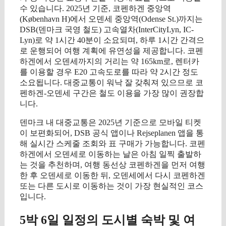
수 있습니다. 2025년 기준, 코펜하겐 중앙역
(København H)에서 오덴세 중앙역(Odense St.)까지는
DSB(덴마크 국영 철도) 고속열차(InterCityLyn, IC-
Lyn)로 약 1시간 40분이 소요되며, 하루 1시간 간격으
로 운행되어 여행 계획에 유연성을 제공합니다. 코펜
하겐에서 오덴세까지의 거리는 약 165km로, 렌터카
를 이용할 경우 E20 고속도로를 따라 약 2시간 정도
소요됩니다. 대중교통이 워낙 잘 갖춰져 있으므로 코
펜하겐-오덴세 구간은 철도 이용을 가장 많이 권장합
니다.
덴마크 내 대중교통은 2025년 기준으로 모바일 티켓
이 보편화되어, DSB 공식 앱이나 Rejseplanen 앱을 통
해 실시간 스케줄 조회와 표 구매가 가능합니다. 코펜
하겐에서 오덴세로 이동하는 날은 아침 일찍 출발하
는 것을 추천하며, 여행 동선상 코펜하겐을 먼저 여행
한 후 오덴세로 이동한 뒤, 오덴세에서 다시 코펜하겐
또는 다른 도시로 이동하는 것이 가장 현실적인 코스
입니다.
5박 6일 일정의 도시별 숙박 및 여