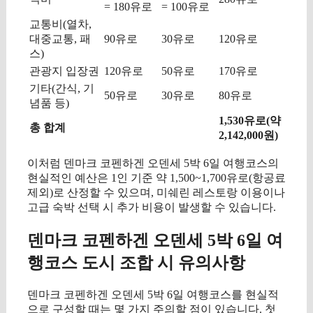
= 180유로
= 100유로
교통비(열차,
대중교통, 패
90유로
30유로
120유로
스)
관광지 입장권
120유로
50유로
170유로
기타(간식, 기
50유로
30유로
80유로
념품 등)
1,530유로(약
총 합계
2,142,000원)
이처럼 덴마크 코펜하겐 오덴세 5박 6일 여행코스의
현실적인 예산은 1인 기준 약 1,500~1,700유로(항공료
제외)로 산정할 수 있으며, 미쉐린 레스토랑 이용이나
고급 숙박 선택 시 추가 비용이 발생할 수 있습니다.
덴마크 코펜하겐 오덴세 5박 6일 여
행코스 도시 조합 시 유의사항
덴마크 코펜하겐 오덴세 5박 6일 여행코스를 현실적
으로 구성할 때는 몇 가지 주의할 점이 있습니다. 첫