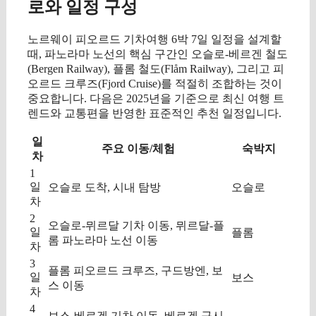
로와 일정 구성
노르웨이 피오르드 기차여행 6박 7일 일정을 설계할
때, 파노라마 노선의 핵심 구간인 오슬로-베르겐 철도
(Bergen Railway), 플롬 철도(Flåm Railway), 그리고 피
오르드 크루즈(Fjord Cruise)를 적절히 조합하는 것이
중요합니다. 다음은 2025년을 기준으로 최신 여행 트
렌드와 교통편을 반영한 표준적인 추천 일정입니다.
일
주요 이동/체험
숙박지
차
1
일
오슬로 도착, 시내 탐방
오슬로
차
2
오슬로-뮈르달 기차 이동, 뮈르달-플
일
플롬
롬 파노라마 노선 이동
차
3
플롬 피오르드 크루즈, 구드방엔, 보
일
보스
스 이동
차
4
보스-베르겐 기차 이동, 베르겐 구시