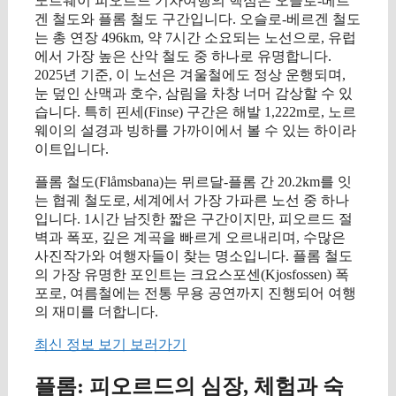
노르웨이 피오르드 기차여행의 핵심은 오슬로-베르
겐 철도와 플롬 철도 구간입니다. 오슬로-베르겐 철도
는 총 연장 496km, 약 7시간 소요되는 노선으로, 유럽
에서 가장 높은 산악 철도 중 하나로 유명합니다.
2025년 기준, 이 노선은 겨울철에도 정상 운행되며,
눈 덮인 산맥과 호수, 삼림을 차창 너머 감상할 수 있
습니다. 특히 핀세(Finse) 구간은 해발 1,222m로, 노르
웨이의 설경과 빙하를 가까이에서 볼 수 있는 하이라
이트입니다.
플롬 철도(Flåmsbana)는 뮈르달-플롬 간 20.2km를 잇
는 협궤 철도로, 세계에서 가장 가파른 노선 중 하나
입니다. 1시간 남짓한 짧은 구간이지만, 피오르드 절
벽과 폭포, 깊은 계곡을 빠르게 오르내리며, 수많은
사진작가와 여행자들이 찾는 명소입니다. 플롬 철도
의 가장 유명한 포인트는 크요스포센(Kjosfossen) 폭
포로, 여름철에는 전통 무용 공연까지 진행되어 여행
의 재미를 더합니다.
최신 정보 보기 보러가기
플롬: 피오르드의 심장, 체험과 숙