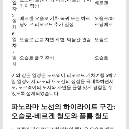
일
베르겐
가지 탐방
차
5
베르겐-오슬로 기차 복귀 또는 하르
오슬로/하
일
당에르 피오르드 추가 일정
르당에르
차
6
일
오슬로 근교 자연 체험, 박물관 관람
오슬로
차
7
일
오슬로 출국 준비
오슬로
차
이와 같은 일정은 노르웨이 피오르드 기차여행 6박 7
일 일정에서 파노라마 노선의 장점을 극대화하면서
도, 노르웨이의 도시와 자연을 균형 있게 경험할 수
있도록 설계되었습니다.
파노라마 노선의 하이라이트 구간:
오슬로-베르겐 철도와 플롬 철도