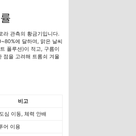
확률
오로라 관측의 황금기입니다.
0~80%에 달하며, 맑은 날씨
트 폴루션)이 적고, 구름이
한 점을 고려해 트롬쇠 겨울
비고
도심 이동, 체력 안배
투어 이용