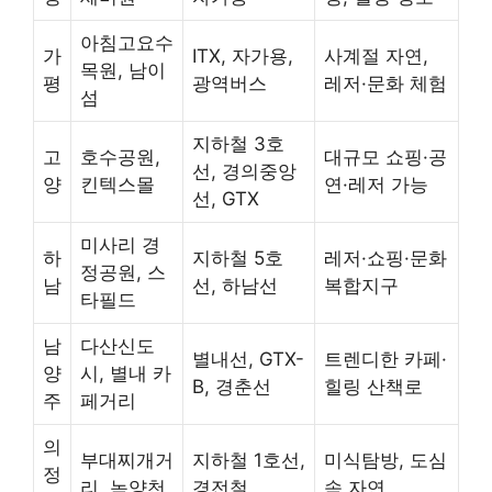
아침고요수
가
ITX, 자가용,
사계절 자연,
목원, 남이
평
광역버스
레저·문화 체험
섬
지하철 3호
고
호수공원,
대규모 쇼핑·공
선, 경의중앙
양
킨텍스몰
연·레저 가능
선, GTX
미사리 경
하
지하철 5호
레저·쇼핑·문화
정공원, 스
남
선, 하남선
복합지구
타필드
남
다산신도
별내선, GTX-
트렌디한 카페·
양
시, 별내 카
B, 경춘선
힐링 산책로
주
페거리
의
부대찌개거
지하철 1호선,
미식탐방, 도심
정
리, 녹양천
경전철
속 자연