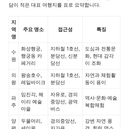
담이 적은 대표 여행지를 표로 요약합니다.
지
역
주요 명소
접근성
특징
명
화성행궁,
지하철 1호선,
도심과 전통문
수
행궁동 카
분당선, 신분
화, 현대 감각
원
페거리
당선
이 조화
의
왕송호수,
지하철 1호선,
자연과 체험활
왕
레일바이크
분당선
동이 용이
임진각, 헤
자유로, 경의
파
역사·문화·예술
이리 예술
중앙선, 광역
주
복합체험
마을
버스
양
두물머리,
경의중앙선,
강변 자연 풍
평
세미원
자가용
경, 힐링 명소