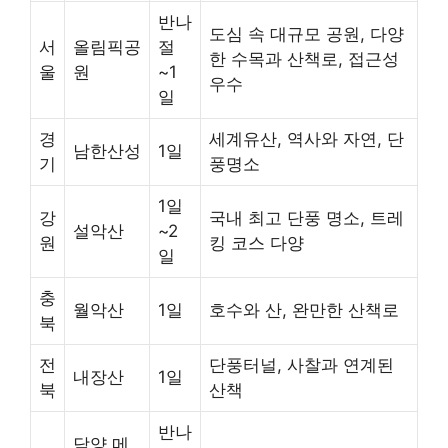
반나
도심 속 대규모 공원, 다양
서
올림픽공
절
한 수목과 산책로, 접근성
울
원
~1
우수
일
경
세계유산, 역사와 자연, 단
남한산성
1일
기
풍명소
1일
강
국내 최고 단풍 명소, 트레
설악산
~2
원
킹 코스 다양
일
충
월악산
1일
호수와 산, 완만한 산책로
북
전
단풍터널, 사찰과 연계된
내장산
1일
북
산책
반나
담양 메