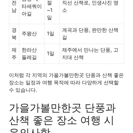
전
절
직선 산책로, 인생사진 명
타세쿼이
남
~1
소
아길
일
경
계곡과 단풍, 완만한 산책
주왕산
1일
북
길
제
한라산
제주에서 만나는 단풍, 고
1일
주
둘레길
지대 산책
이처럼 각 지역의 가을가볼만한곳 단풍과 산책 좋은
장소는 일정과 여행 목적에 따라 다양하게 선택할
수 있습니다.
가을가볼만한곳 단풍과
산책 좋은 장소 여행 시
유의사항