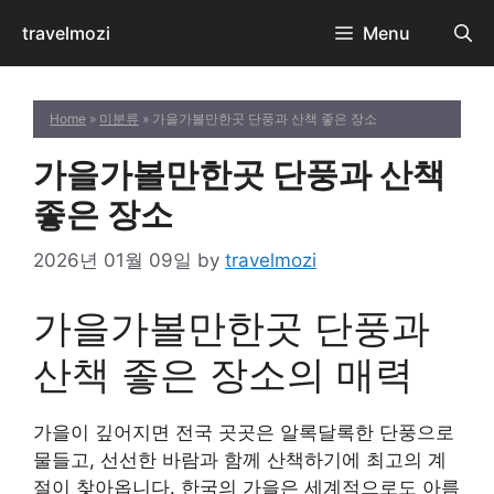
Skip
travelmozi
Menu
to
content
Home
»
미분류
» 가을가볼만한곳 단풍과 산책 좋은 장소
가을가볼만한곳 단풍과 산책
좋은 장소
2026년 01월 09일
by
travelmozi
가을가볼만한곳 단풍과
산책 좋은 장소의 매력
가을이 깊어지면 전국 곳곳은 알록달록한 단풍으로
물들고, 선선한 바람과 함께 산책하기에 최고의 계
절이 찾아옵니다. 한국의 가을은 세계적으로도 아름